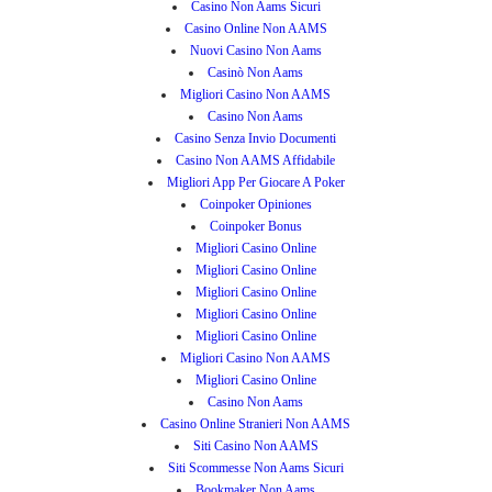
Casino Non Aams Sicuri
Casino Online Non AAMS
Nuovi Casino Non Aams
Casinò Non Aams
Migliori Casino Non AAMS
Casino Non Aams
Casino Senza Invio Documenti
Casino Non AAMS Affidabile
Migliori App Per Giocare A Poker
Coinpoker Opiniones
Coinpoker Bonus
Migliori Casino Online
Migliori Casino Online
Migliori Casino Online
Migliori Casino Online
Migliori Casino Online
Migliori Casino Non AAMS
Migliori Casino Online
Casino Non Aams
Casino Online Stranieri Non AAMS
Siti Casino Non AAMS
Siti Scommesse Non Aams Sicuri
Bookmaker Non Aams