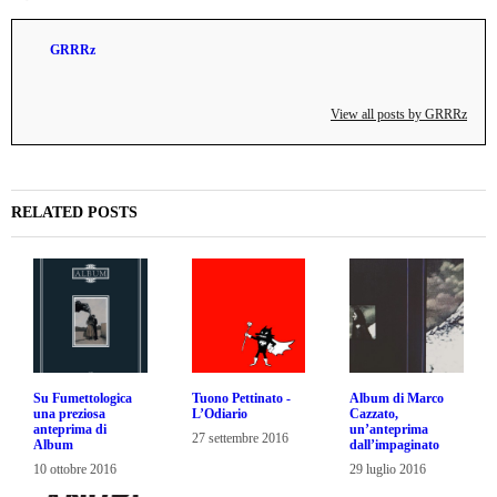
GRRRz
View all posts by GRRRz
RELATED POSTS
Su Fumettologica
Tuono Pettinato -
Album di Marco
una preziosa
L’Odiario
Cazzato,
anteprima di
un’anteprima
27 settembre 2016
Album
dall’impaginato
10 ottobre 2016
29 luglio 2016