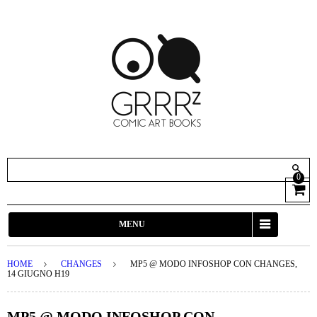
0
View
Cart
MENU
HOME
CHANGES
MP5 @ MODO INFOSHOP CON CHANGES,
14 GIUGNO H19
MP5 @ MODO INFOSHOP CON