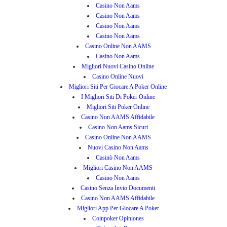
Casino Non Aams
Casino Non Aams
Casino Non Aams
Casino Non Aams
Casino Online Non AAMS
Casino Non Aams
Migliori Nuovi Casino Online
Casino Online Nuovi
Migliori Siti Per Giocare A Poker Online
I Migliori Siti Di Poker Online
Migliori Siti Poker Online
Casino Non AAMS Affidabile
Casino Non Aams Sicuri
Casino Online Non AAMS
Nuovi Casino Non Aams
Casinò Non Aams
Migliori Casino Non AAMS
Casino Non Aams
Casino Senza Invio Documenti
Casino Non AAMS Affidabile
Migliori App Per Giocare A Poker
Coinpoker Opiniones