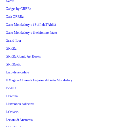
Eventi
Gadget by GRRRz
Gala GRRRz
Gatto Mondadory e i Puffi dell'Aldilà
Gatto Mondadory e il telefonino fatato
Grand Tour
GRRRz
GRRRz Comic Art Books
GRRRzetic
Icaro deve cadere
Il Magico Album di Figurine di Gatto Mondadory
ISSUU
L'Eredità
L'Invention collective
L'Odiario
Lezioni di Anatomia