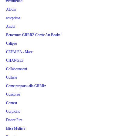
#ventiPunti
Album
anteprima
Anubi
Benvenuta GRRRZ Comic Art Books!
Calipso
CEFALEA - Mare
CHANGES
Collaborazioni
Collane
Come proporsi alla GRRRz
Concorso
Contest
Corpicino
Dottor Pira
Elisa Muliere