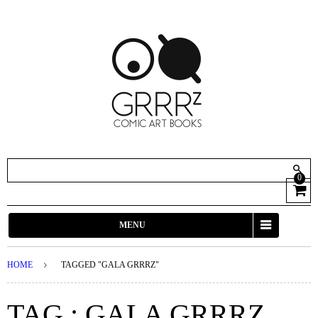
0
View
Cart
MENU
HOME
TAGGED "GALA GRRRZ"
TAG : GALA GRRRZ