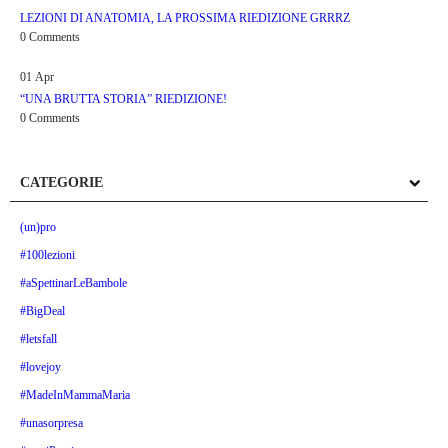
LEZIONI DI ANATOMIA, LA PROSSIMA RIEDIZIONE GRRRZ
0 Comments
01
Apr
“UNA BRUTTA STORIA” RIEDIZIONE!
0 Comments
CATEGORIE
(un)pro
#100lezioni
#aSpettinarLeBambole
#BigDeal
#letsfall
#lovejoy
#MadeInMammaMaria
#unasorpresa