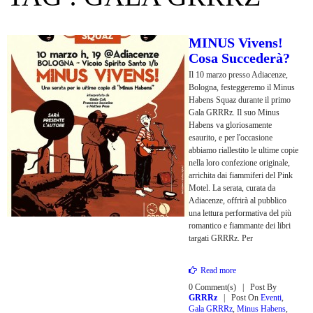
MINUS Vivens!
Cosa Succederà?
Il 10 marzo presso Adiacenze,
Bologna, festeggeremo il Minus
Habens Squaz durante il primo
Gala GRRRz. Il suo Minus
Habens va gloriosamente
esaurito, e per l'occasione
abbiamo riallestito le ultime copie
nella loro confezione originale,
arrichita dai fiammiferi del Pink
Motel. La serata, curata da
Adiacenze, offrirà al pubblico
una lettura performativa del più
romantico e fiammante dei libri
targati GRRRz. Per
Read more
0 Comment(s)
Post By
GRRRz
Post On
Eventi
,
Gala GRRRz
,
Minus Habens
,