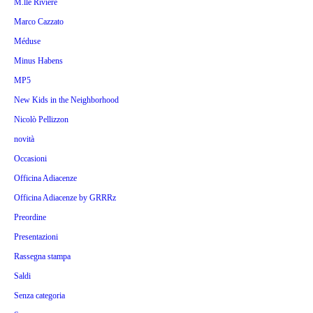
M.lle Riviére
Marco Cazzato
Méduse
Minus Habens
MP5
New Kids in the Neighborhood
Nicolò Pellizzon
novità
Occasioni
Officina Adiacenze
Officina Adiacenze by GRRRz
Preordine
Presentazioni
Rassegna stampa
Saldi
Senza categoria