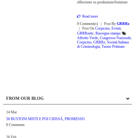
riflessione su produzione/fruizione
Read more
0 Comment(s)
Post By
GRRRz
Post On
Corpicino
,
Eventi
,
GRRRzetic
,
Rassegna stampa
Alfredo Verde
,
Congresso Nazionale
,
Corpicino
,
GRRRz
,
Società Italiana
di Criminologia
,
Tuono Pettinato
FROM OUR BLOG
14
Mar
50 BUSTONI MISTI E POI CHISSÀ, PROMESSO.
0 Comments
26
Feb