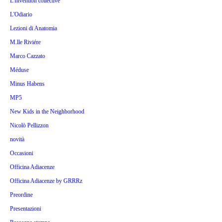
L'Invention collective
L'Odiario
Lezioni di Anatomia
M.lle Riviére
Marco Cazzato
Méduse
Minus Habens
MP5
New Kids in the Neighborhood
Nicolò Pellizzon
novità
Occasioni
Officina Adiacenze
Officina Adiacenze by GRRRz
Preordine
Presentazioni