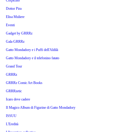
Corpicino
Dottor Pira
Elisa Muliere
Eventi
Gadget by GRRRz
Gala GRRRz
Gatto Mondadory e i Puffi dell'Aldilà
Gatto Mondadory e il telefonino fatato
Grand Tour
GRRRz
GRRRz Comic Art Books
GRRRzetic
Icaro deve cadere
Il Magico Album di Figurine di Gatto Mondadory
ISSUU
L'Eredità