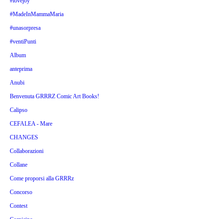
#lovejoy
#MadeInMammaMaria
#unasorpresa
#ventiPunti
Album
anteprima
Anubi
Benvenuta GRRRZ Comic Art Books!
Calipso
CEFALEA - Mare
CHANGES
Collaborazioni
Collane
Come proporsi alla GRRRz
Concorso
Contest