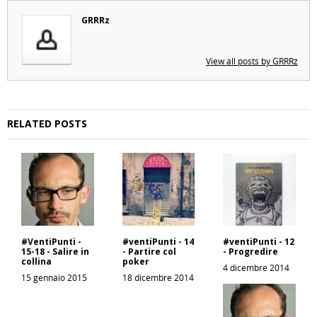
GRRRz
View all posts by GRRRz
RELATED POSTS
#VentiPunti -
#ventiPunti - 14
#ventiPunti - 12
15-18 - Salire in
- Partire col
- Progredire
collina
poker
4 dicembre 2014
15 gennaio 2015
18 dicembre 2014