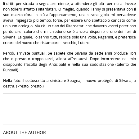
lì dritti per strada a segnalare niente, a attendere gli altri per nulla. Invece
non tollero affatto i Ritardatari. O meglio, quando Fanny si presentava con il
suo quarto d’ora in più all’appuntamento, una strana gioia mi pervadeva:
aveva impiegato più tempo, forse, per essere uno spettacolo caricato come
un buon orologio. Ma c’è un clan dei Ritardatari che davvero vorrei poter non
perdonare: coloro che mi chiedono se è ancora disponibile uno dei libri di
Silvana. La quale, lo sanno tutti, replica solo una volta, Paganini, e preferisce
creare del nuovo che ristampare il vecchio, Lutero.
Perciò: arrivate puntuali. Se sapete che Silvana da sette anni produce libri
che o presto o troppo tardi, allora affrettatevi. Dopo incorrerete nel mio
disappunto (facoltà degli Anticipali) e nella sua soddisfazione (talento dei
Puntuali).
Nella foto: il sottoscritto a sinistra e Spugna, il nuovo protégée di Silvana, a
destra. (Presto, presto.)
ABOUT THE AUTHOR