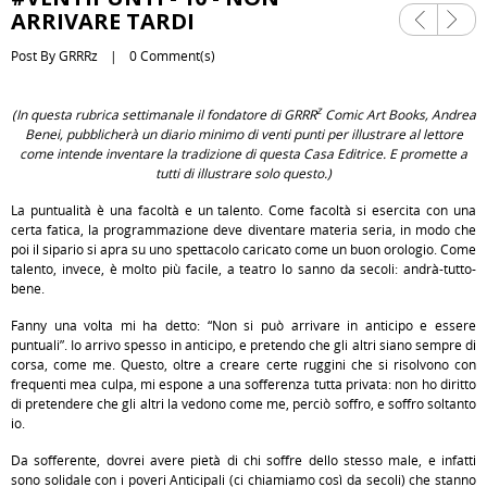
Previ
Next
ARRIVARE TARDI
ous
Post By
GRRRz
0 Comment(s)
z
(
In questa rubrica settimanale il fondatore di
GRRR
Comic Art Books, Andrea
Benei, pubblicherà un diario minimo di venti punti per illustrare al lettore
come intende inventare la tradizione di questa Casa Editrice. E promette a
tutti di illustrare solo questo.
)
La puntualità è una facoltà e un talento. Come facoltà si esercita con una
certa fatica, la programmazione deve diventare materia seria, in modo che
poi il sipario si apra su uno spettacolo caricato come un buon orologio. Come
talento, invece, è molto più facile, a teatro lo sanno da secoli: andrà-tutto-
bene.
Fanny una volta mi ha detto: “Non si può arrivare in anticipo e essere
puntuali”. Io arrivo spesso in anticipo, e pretendo che gli altri siano sempre di
corsa, come me. Questo, oltre a creare certe ruggini che si risolvono con
frequenti mea culpa, mi espone a una sofferenza tutta privata: non ho diritto
di pretendere che gli altri la vedono come me, perciò soffro, e soffro soltanto
io.
Da sofferente, dovrei avere pietà di chi soffre dello stesso male, e infatti
sono solidale con i poveri Anticipali (ci chiamiamo così da secoli) che stanno