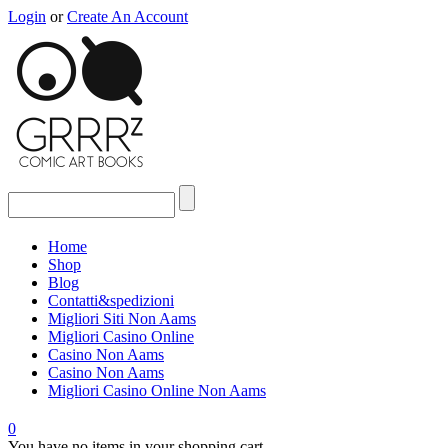
Login
or
Create An Account
Home
Shop
Blog
Contatti&spedizioni
Migliori Siti Non Aams
Migliori Casino Online
Casino Non Aams
Casino Non Aams
Migliori Casino Online Non Aams
0
You have no items in your shopping cart.