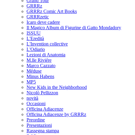
Grand Tour
GRRRz
GRRRz Comic Art Books
GRRRzetic
Icaro deve cadere
Il Magico Album di Figurine di Gatto Mondadory
ISSUU
L'Eredità
L'Invention collective
L'Odiario
Lezioni di Anatomia
M.lle Riviére
Marco Cazzato
Méduse
Minus Habens
MP5
New Kids in the Neighborhood
Nicolò Pellizzon
novità
Occasioni
Officina Adiacenze
Officina Adiacenze by GRRRz
Preordine
Presentazioni
Rassegna stampa