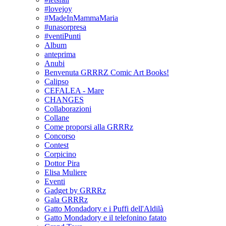
#lovejoy
#MadeInMammaMaria
#unasorpresa
#ventiPunti
Album
anteprima
Anubi
Benvenuta GRRRZ Comic Art Books!
Calipso
CEFALEA - Mare
CHANGES
Collaborazioni
Collane
Come proporsi alla GRRRz
Concorso
Contest
Corpicino
Dottor Pira
Elisa Muliere
Eventi
Gadget by GRRRz
Gala GRRRz
Gatto Mondadory e i Puffi dell'Aldilà
Gatto Mondadory e il telefonino fatato