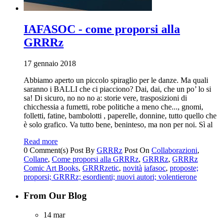
IAFASOC - come proporsi alla
GRRRz
17 gennaio 2018
Abbiamo aperto un piccolo spiraglio per le danze. Ma quali
saranno i BALLI che ci piacciono? Dai, dai, che un po’ lo si
sa! Di sicuro, no no no a: storie vere, trasposizioni di
chicchessia a fumetti, robe politiche a meno che..., gnomi,
folletti, fatine, bambolotti , paperelle, donnine, tutto quello che
è solo grafico. Va tutto bene, beninteso, ma non per noi. Sì al
Read more
0 Comment(s)
Post By
GRRRz
Post On
Collaborazioni
,
Collane
,
Come proporsi alla GRRRz
,
GRRRz
,
GRRRz
Comic Art Books
,
GRRRzetic
,
novità
iafasoc
,
proposte;
proporsi; GRRRz; esordienti; nuovi autori; volentierone
From Our Blog
14
mar