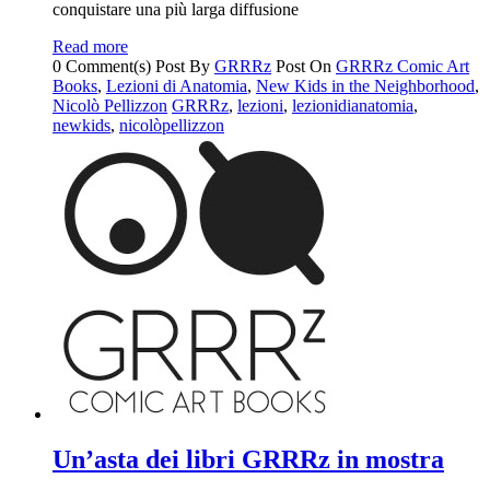
conquistare una più larga diffusione
Read more
0 Comment(s)
Post By
GRRRz
Post On
GRRRz Comic Art
Books
,
Lezioni di Anatomia
,
New Kids in the Neighborhood
,
Nicolò Pellizzon
GRRRz
,
lezioni
,
lezionidianatomia
,
newkids
,
nicolòpellizzon
Un’asta dei libri GRRRz in mostra