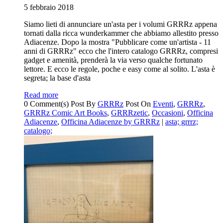
5 febbraio 2018
Siamo lieti di annunciare un'asta per i volumi GRRRz appena
tornati dalla ricca wunderkammer che abbiamo allestito presso
Adiacenze. Dopo la mostra "Pubblicare come un'artista - 11
anni di GRRRz" ecco che l'intero catalogo GRRRz, compresi
gadget e amenità, prenderà la via verso qualche fortunato
lettore. E ecco le regole, poche e easy come al solito. L'asta è
segreta; la base d'asta
Read more
0 Comment(s)
Post By
GRRRz
Post On
Eventi
,
GRRRz
,
GRRRz Comic Art Books
,
GRRRzetic
,
Occasioni
,
Officina
Adiacenze
,
Officina Adiacenze by GRRRz
|
asta; grrrz;
catalogo;