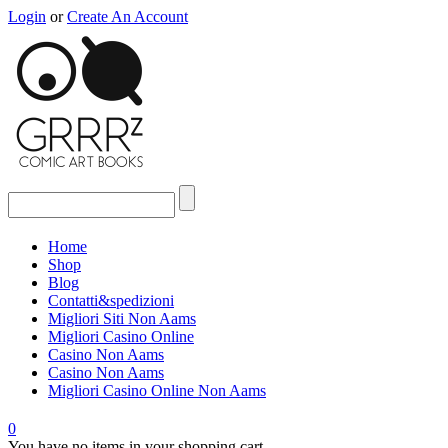
Login
or
Create An Account
Home
Shop
Blog
Contatti&spedizioni
Migliori Siti Non Aams
Migliori Casino Online
Casino Non Aams
Casino Non Aams
Migliori Casino Online Non Aams
0
You have no items in your shopping cart.