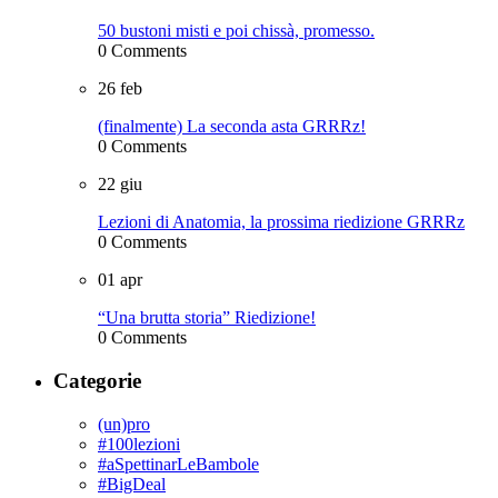
50 bustoni misti e poi chissà, promesso.
0 Comments
26
feb
(finalmente) La seconda asta GRRRz!
0 Comments
22
giu
Lezioni di Anatomia, la prossima riedizione GRRRz
0 Comments
01
apr
“Una brutta storia” Riedizione!
0 Comments
Categorie
(un)pro
#100lezioni
#aSpettinarLeBambole
#BigDeal