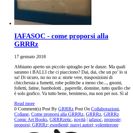
IAFASOC - come proporsi alla
GRRRz
17 gennaio 2018
Abbiamo aperto un piccolo spiraglio per le danze. Ma quali
saranno i BALLI che ci piacciono? Dai, dai, che un po’ lo si
sa! Di sicuro, no no no a: storie vere, trasposizioni di
chicchessia a fumetti, robe politiche a meno che..., gnomi,
folletti, fatine, bambolotti , paperelle, donnine, tutto quello che
è solo grafico. Va tutto bene, beninteso, ma non per noi. Sì al
Read more
0 Comment(s)
Post By
GRRRz
Post On
Collaborazioni
,
Collane
,
Come proporsi alla GRRRz
,
GRRRz
,
GRRRz
Comic Art Books
,
GRRRzetic
,
novità
|
iafasoc
,
proposte;
proporsi; GRRRz; esordienti; nuovi autori; volentierone