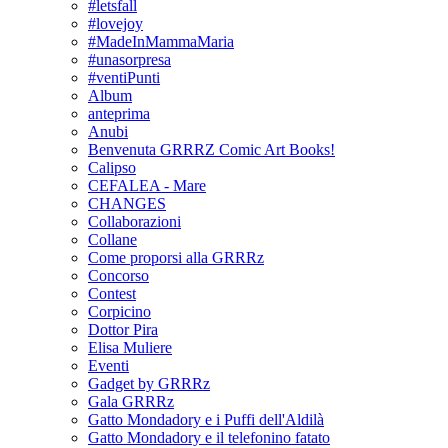
#letsfall
#lovejoy
#MadeInMammaMaria
#unasorpresa
#ventiPunti
Album
anteprima
Anubi
Benvenuta GRRRZ Comic Art Books!
Calipso
CEFALEA - Mare
CHANGES
Collaborazioni
Collane
Come proporsi alla GRRRz
Concorso
Contest
Corpicino
Dottor Pira
Elisa Muliere
Eventi
Gadget by GRRRz
Gala GRRRz
Gatto Mondadory e i Puffi dell'Aldilà
Gatto Mondadory e il telefonino fatato