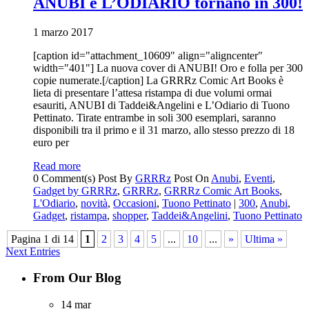
ANUBI e L’ODIARIO tornano in 300!
1 marzo 2017
[caption id="attachment_10609" align="aligncenter"
width="401"] La nuova cover di ANUBI! Oro e folla per 300
copie numerate.[/caption] La GRRRz Comic Art Books è
lieta di presentare l’attesa ristampa di due volumi ormai
esauriti, ANUBI di Taddei&Angelini e L’Odiario di Tuono
Pettinato. Tirate entrambe in soli 300 esemplari, saranno
disponibili tra il primo e il 31 marzo, allo stesso prezzo di 18
euro per
Read more
0 Comment(s)
Post By
GRRRz
Post On
Anubi
,
Eventi
,
Gadget by GRRRz
,
GRRRz
,
GRRRz Comic Art Books
,
L'Odiario
,
novità
,
Occasioni
,
Tuono Pettinato
|
300
,
Anubi
,
Gadget
,
ristampa
,
shopper
,
Taddei&Angelini
,
Tuono Pettinato
Pagina 1 di 14
1
2
3
4
5
...
10
...
»
Ultima »
Next Entries
From Our Blog
14
mar