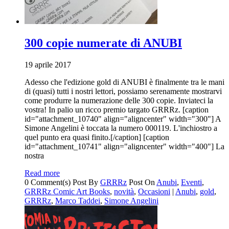
300 copie numerate di ANUBI
19 aprile 2017
Adesso che l'edizione gold di ANUBI è finalmente tra le mani
di (quasi) tutti i nostri lettori, possiamo serenamente mostrarvi
come produrre la numerazione delle 300 copie. Inviateci la
vostra! In palio un ricco premio targato GRRRz. [caption
id="attachment_10740" align="aligncenter" width="300"] A
Simone Angelini è toccata la numero 000119. L'inchiostro a
quel punto era quasi finito.[/caption] [caption
id="attachment_10741" align="aligncenter" width="400"] La
nostra
Read more
0 Comment(s)
Post By
GRRRz
Post On
Anubi
,
Eventi
,
GRRRz Comic Art Books
,
novità
,
Occasioni
|
Anubi
,
gold
,
GRRRz
,
Marco Taddei
,
Simone Angelini