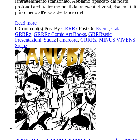
l'intrattenimento scanzonato. Abbiamo ripescato dai nostri
profondi archivi tre momenti da tre eventi diversi, risalenti tutti
più o meno all'epoca del lancio del
Read more
0 Comment(s)
Post By
GRRRz
Post On
Eventi
,
Gala
GRRRz
,
GRRRz Comic Art Books
,
GRRRzetic
,
Presentazioni
,
Squaz
|
amarcord
,
GRRRz
,
MINUS VIVENS
,
Squaz