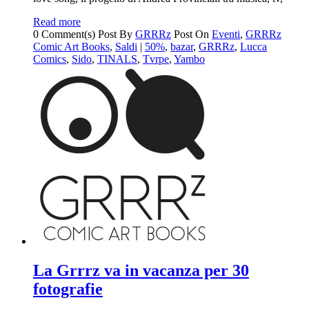
Read more
0 Comment(s)
Post By
GRRRz
Post On
Eventi
,
GRRRz
Comic Art Books
,
Saldi
|
50%
,
bazar
,
GRRRz
,
Lucca
Comics
,
Sido
,
TINALS
,
Tvrpe
,
Yambo
La Grrrz va in vacanza per 30
fotografie