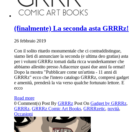
(finalmente) La seconda asta GRRRz!
26 febbraio 2019
Con il solito ritardo monumentale che ci contraddistingue,
siamo lieti di annunciare la seconda (e ultima deo gratias) asta
per i volumi GRRRz tornati dalla ricca wunderkammer che
abbiamo allestito presso Adiacenze quasi due anni fa ormai!
Dopo la mostra "Pubblicare come un'artista - 11 anni di
GRRRz" ecco che l'intero catalogo GRRRz, compresi gadget
e amenità, prenderà la via verso qualche fortunato lettore. E
ecco
Read more
0 Comment(s)
Post By
GRRRz
Post On
Gadget by GRRRz
,
GRRRz
,
GRRRz Comic Art Books
,
GRRRzetic
,
novità
,
Occasioni