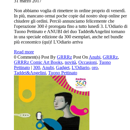
31 marzo 2017
Non abbiamo voglia di rimettere in ordine proprio di venerdì.
In più, mancano ormai poche copie dal nostro shop online per
chiudere gli ordini. Perciò annunciamo felicemente che
l'operazione 300 è prorogata fino a tutto lunedì 3. L'Odiario di
Tuono Pettinato e ANUBI del duo Taddei&Angelini tornano
in una speciale edizione da 300 esemplari, anche nel bundle
più economico (qui)! L'Odiario arriva
Read more
0 Comment(s)
Post By
GRRRz
Post On
Anubi
,
GRRRz
,
GRRRz Comic Art Books
,
novità
,
Occasioni
,
Tuono
Pettinato
|
300
,
Anubi
,
Gadget
,
L'Odiario
,
oro
,
Taddei&Angelini
,
Tuono Pettinato