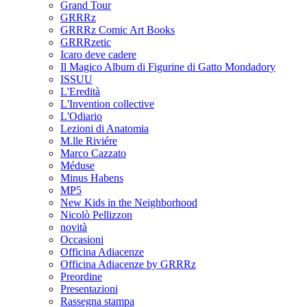
Grand Tour
GRRRz
GRRRz Comic Art Books
GRRRzetic
Icaro deve cadere
Il Magico Album di Figurine di Gatto Mondadory
ISSUU
L'Eredità
L'Invention collective
L'Odiario
Lezioni di Anatomia
M.lle Riviére
Marco Cazzato
Méduse
Minus Habens
MP5
New Kids in the Neighborhood
Nicolò Pellizzon
novità
Occasioni
Officina Adiacenze
Officina Adiacenze by GRRRz
Preordine
Presentazioni
Rassegna stampa