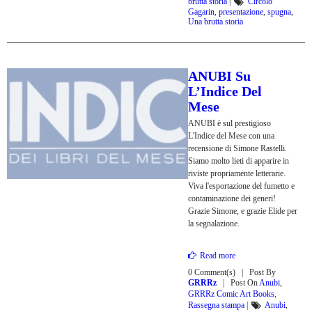
brutta storia
|
Circolo
Gagarin
,
presentazione
,
spugna
,
Una brutta storia
ANUBI Su
L’Indice Del
Mese
ANUBI è sul prestigioso
L'Indice del Mese con una
recensione di Simone Rastelli.
Siamo molto lieti di apparire in
riviste propriamente letterarie.
Viva l'esportazione del fumetto e
contaminazione dei generi!
Grazie Simone, e grazie Elide per
la segnalazione.
Read more
0 Comment(s)
Post By
GRRRz
Post On
Anubi
,
GRRRz Comic Art Books
,
Rassegna stampa
|
Anubi
,