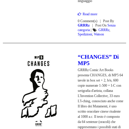
linguaggio
Read more
0 Comment(s)
Post By
GRRRz
Post On
Senza
categoria
|
GRRRz
,
Spedizioni
,
Watson
“CHANGES” Di
MP5
GRRRz Comic Art Books
presenta CHANGES, di MP5 64
tavole in box set + 2, b/n, 600
copie numerate 1-500 + I-C con
serigrafia d'artista, collana
L'Invention Collective, 33 euro
L'I-ching, conosciuto anche come
Il libro dei Mutamenti, è uno
scritto oracolare cinese risalente
al 1000 a.c. Il testo è composto
da 64 sentenze (oracoli) che
rappresentano i possibili stati di