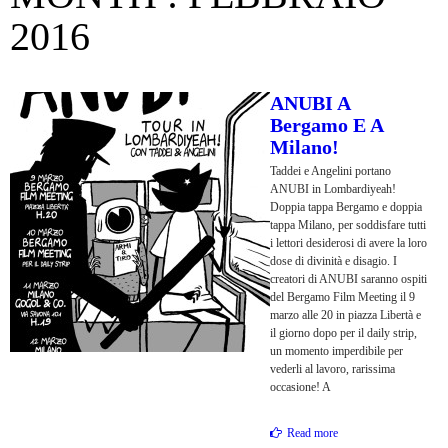
2016
ANUBI A
Bergamo E A
Milano!
Taddei e Angelini portano
ANUBI in Lombardiyeah!
Doppia tappa Bergamo e doppia
tappa Milano, per soddisfare tutti
i lettori desiderosi di avere la loro
dose di divinità e disagio. I
creatori di ANUBI saranno ospiti
del Bergamo Film Meeting il 9
marzo alle 20 in piazza Libertà e
il giorno dopo per il daily strip,
un momento imperdibile per
vederli al lavoro, rarissima
occasione! A
Read more