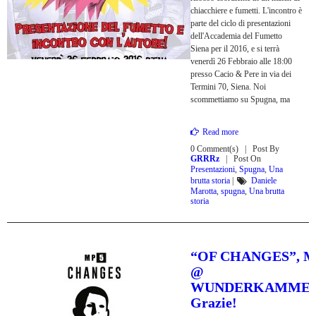
chiacchiere e fumetti. L'incontro è
parte del ciclo di presentazioni
dell'Accademia del Fumetto
Siena per il 2016, e si terrà
venerdì 26 Febbraio alle 18:00
presso Cacio & Pere in via dei
Termini 70, Siena. Noi
scommettiamo su Spugna, ma
Read more
0 Comment(s)
Post By
GRRRz
Post On
Presentazioni
,
Spugna
,
Una
brutta storia
|
Daniele
Marotta
,
spugna
,
Una brutta
storia
“OF CHANGES”, M
@
WUNDERKAMMER
Grazie!