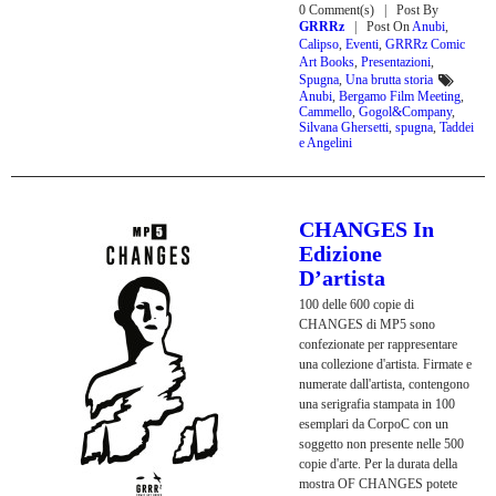
0 Comment(s)
Post By
GRRRz
Post On
Anubi
,
Calipso
,
Eventi
,
GRRRz Comic
Art Books
,
Presentazioni
,
Spugna
,
Una brutta storia
Anubi
,
Bergamo Film Meeting
,
Cammello
,
Gogol&Company
,
Silvana Ghersetti
,
spugna
,
Taddei
e Angelini
CHANGES In
Edizione
D’artista
100 delle 600 copie di
CHANGES di MP5 sono
confezionate per rappresentare
una collezione d'artista. Firmate e
numerate dall'artista, contengono
una serigrafia stampata in 100
esemplari da CorpoC con un
soggetto non presente nelle 500
copie d'arte. Per la durata della
mostra OF CHANGES potete