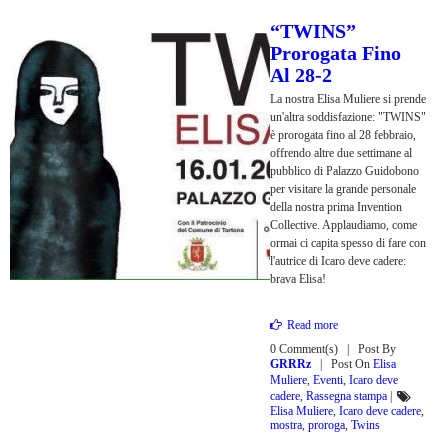
“TWINS”
Prorogata Fino
Al 28-2
La nostra Elisa Muliere si prende
un'altra soddisfazione: "TWINS"
è prorogata fino al 28 febbraio,
offrendo altre due settimane al
pubblico di Palazzo Guidobono
per visitare la grande personale
della nostra prima Invention
Collective. Applaudiamo, come
ormai ci capita spesso di fare con
l'autrice di Icaro deve cadere:
brava Elisa!
Read more
0 Comment(s)
Post By
GRRRz
Post On
Elisa
Muliere
,
Eventi
,
Icaro deve
cadere
,
Rassegna stampa
|
Elisa Muliere
,
Icaro deve cadere
,
mostra
,
proroga
,
Twins