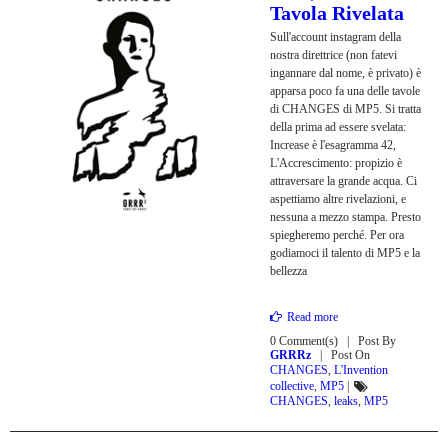
Tavola Rivelata
Sull'account instagram della
nostra direttrice (non fatevi
ingannare dal nome, è privato) è
apparsa poco fa una delle tavole
di CHANGES di MP5. Si tratta
della prima ad essere svelata:
Increase è l'esagramma 42,
L'Accrescimento: propizio è
attraversare la grande acqua. Ci
aspettiamo altre rivelazioni, e
nessuna a mezzo stampa. Presto
spiegheremo perché. Per ora
godiamoci il talento di MP5 e la
bellezza
Read more
0 Comment(s)
Post By
GRRRz
Post On
CHANGES
,
L'Invention
collective
,
MP5
|
CHANGES
,
leaks
,
MP5