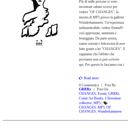
Più di mille persone si sono
incontrate sabato scorso per
vedere "OF CHANGES", la
mostra di MP5 presso la galleria
Wunderkammern. Un'esperienza
indimenticabile, vedere EmmePi
così apprezzata, ammirata e
festeggiata. Da parte nostra,
siamo onorati e felicissimi di aver
fatto grazie a lei "CHANGES". E
sappiamo che l'affetto che
proviamo non si può scrivere
qui. Per questo lo facciamo con i
Read more
0 Comment(s)
Post By
GRRRz
Post On
CHANGES
,
Eventi
,
GRRRz
Comic Art Books
,
L'Invention
collective
,
MP5
|
CHANGES
,
MP5
,
OF
CHANGES
,
Wunderkammern