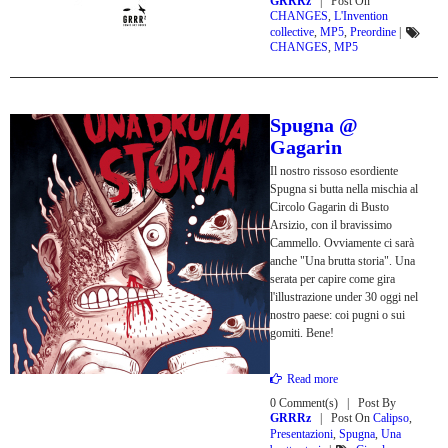
GRRRz
Post On
CHANGES
,
L'Invention
collective
,
MP5
,
Preordine
|
CHANGES
,
MP5
Spugna @
Gagarin
Il nostro rissoso esordiente
Spugna si butta nella mischia al
Circolo Gagarin di Busto
Arsizio, con il bravissimo
Cammello. Ovviamente ci sarà
anche "Una brutta storia". Una
serata per capire come gira
l'illustrazione under 30 oggi nel
nostro paese: coi pugni o sui
gomiti. Bene!
Read more
0 Comment(s)
Post By
GRRRz
Post On
Calipso
,
Presentazioni
,
Spugna
,
Una