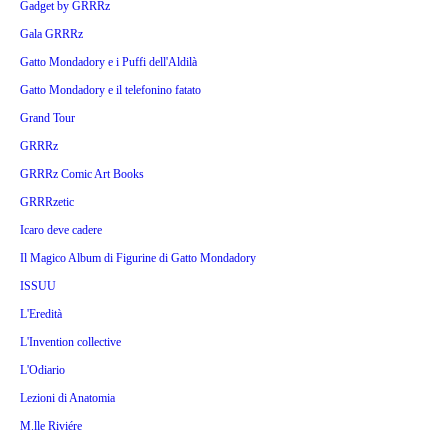
Gadget by GRRRz
Gala GRRRz
Gatto Mondadory e i Puffi dell'Aldilà
Gatto Mondadory e il telefonino fatato
Grand Tour
GRRRz
GRRRz Comic Art Books
GRRRzetic
Icaro deve cadere
Il Magico Album di Figurine di Gatto Mondadory
ISSUU
L'Eredità
L'Invention collective
L'Odiario
Lezioni di Anatomia
M.lle Riviére