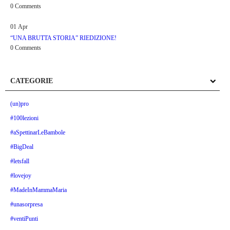
0 Comments
01
Apr
“UNA BRUTTA STORIA” RIEDIZIONE!
0 Comments
CATEGORIE
(un)pro
#100lezioni
#aSpettinarLeBambole
#BigDeal
#letsfall
#lovejoy
#MadeInMammaMaria
#unasorpresa
#ventiPunti