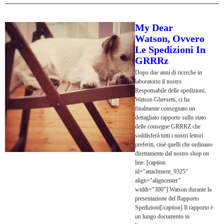
My Dear
Watson, Ovvero
Le Spedizioni In
GRRRz
Dopo due anni di ricerche in
laboratorio il nostro
Responsabile delle spedizioni,
Watson Ghersetti, ci ha
finalmente consegnato un
dettagliato rapporto sullo stato
delle consegne GRRRZ che
soddisferà tutti i nostri lettori
preferiti, cioè quelli che ordinano
direttamente dal nostro shop on
line. [caption
id="attachment_9325"
align="aligncenter"
width="300"] Watson durante la
presentazione del Rapporto
Spedizioni[/caption] Il rapporto è
un lungo documento in