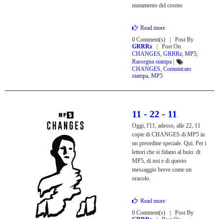
mutamento del cosmo
Read more
0 Comment(s)
Post By
GRRRz
Post On
CHANGES
,
GRRRz
,
MP5
,
Rassegna stampa
|
CHANGES
,
Comunicato
stampa
,
MP5
11 - 22 - 11
Oggi, l'11, adesso, alle 22, 11
copie di CHANGES di MP5 in
un preordine speciale. Qui. Per i
lettori che si fidano al buio: di
MP5, di noi e di questo
messaggio breve come un
oracolo.
Read more
0 Comment(s)
Post By