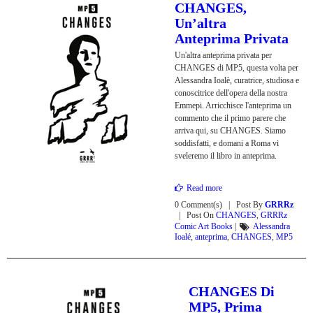
CHANGES,
Un’altra
Anteprima Privata
Un'altra anteprima privata per
CHANGES di MP5, questa volta per
Alessandra Ioalè, curatrice, studiosa e
conoscitrice dell'opera della nostra
Emmepi. Arricchisce l'anteprima un
commento che il primo parere che
arriva qui, su CHANGES. Siamo
soddisfatti, e domani a Roma vi
sveleremo il libro in anteprima.
Read more
0 Comment(s)
Post By
GRRRz
Post On
CHANGES
,
GRRRz
Comic Art Books
|
Alessandra
Ioalé
,
anteprima
,
CHANGES
,
MP5
CHANGES Di
MP5, Prima