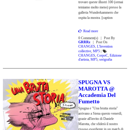
trovare queste illustri 100 (ormai
temiamo molto meno) presso la
galleria Wunderkammern che
ospita la mostra. [caption
Read more
0 Comment(s)
Post By
GRRRz
Post On
CHANGES
,
L'Invention
collective
,
MP5
|
CHANGES
,
CorpoC
,
Edizione
d'artista
,
MP5
,
serigrafia
SPUGNA VS
MAROTTA @
Accademia Del
Fumetto
Spugna e "Una brutta storia"
arrivano a Siena questo venerdì,
grazie all'invito di Daniele
Marotta, che sfiderà il nostro
rissoso esordiente in un match di