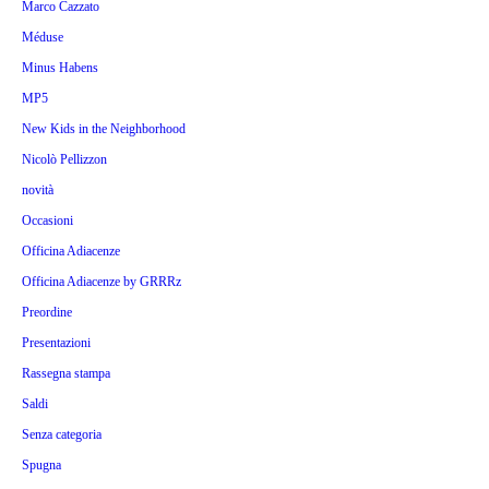
Marco Cazzato
Méduse
Minus Habens
MP5
New Kids in the Neighborhood
Nicolò Pellizzon
novità
Occasioni
Officina Adiacenze
Officina Adiacenze by GRRRz
Preordine
Presentazioni
Rassegna stampa
Saldi
Senza categoria
Spugna