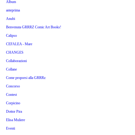
Album
anteprima
Anubi
Benvenuta GRRRZ Comic Art Books!
Calipso
CEFALEA - Mare
CHANGES
Collaborazioni
Collane
Come proporsi alla GRRRz
Concorso
Contest
Corpicino
Dottor Pira
Elisa Muliere
Eventi