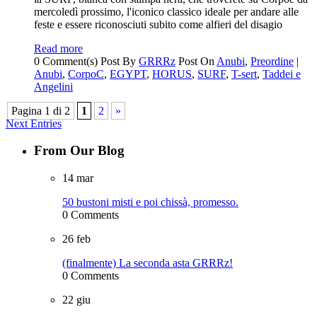
mercoledì prossimo, l'iconico classico ideale per andare alle
feste e essere riconosciuti subito come alfieri del disagio
Read more
0 Comment(s)
Post By
GRRRz
Post On
Anubi
,
Preordine
|
Anubi
,
CorpoC
,
EGYPT
,
HORUS
,
SURF
,
T-sert
,
Taddei e
Angelini
Pagina 1 di 2
1
2
»
Next Entries
From Our Blog
14
mar
50 bustoni misti e poi chissà, promesso.
0 Comments
26
feb
(finalmente) La seconda asta GRRRz!
0 Comments
22
giu