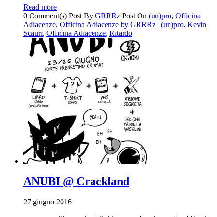
Read more
0 Comment(s)
Post By
GRRRz
Post On
(un)pro
,
Officina
Adiacenze
,
Officina Adiacenze by GRRRz
|
(un)pro
,
Kevin
Scauri
,
Officina Adiacenze
,
Ritardo
ANUBI @ Crackland
27 giugno 2016