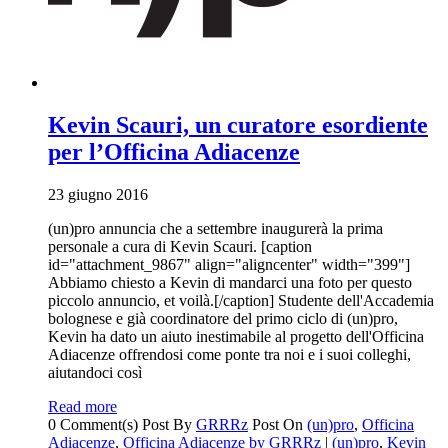
Kevin Scauri, un curatore esordiente
per l’Officina Adiacenze
23 giugno 2016
(un)pro annuncia che a settembre inaugurerà la prima
personale a cura di Kevin Scauri. [caption
id="attachment_9867" align="aligncenter" width="399"]
Abbiamo chiesto a Kevin di mandarci una foto per questo
piccolo annuncio, et voilà.[/caption] Studente dell'Accademia
bolognese e già coordinatore del primo ciclo di (un)pro,
Kevin ha dato un aiuto inestimabile al progetto dell'Officina
Adiacenze offrendosi come ponte tra noi e i suoi colleghi,
aiutandoci così
Read more
0 Comment(s)
Post By
GRRRz
Post On
(un)pro
,
Officina
Adiacenze
,
Officina Adiacenze by GRRRz
|
(un)pro
,
Kevin