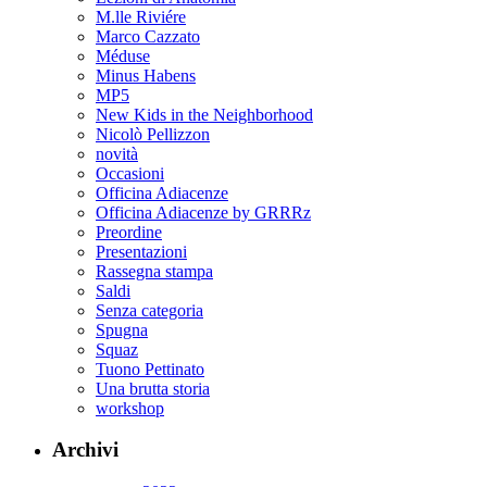
M.lle Riviére
Marco Cazzato
Méduse
Minus Habens
MP5
New Kids in the Neighborhood
Nicolò Pellizzon
novità
Occasioni
Officina Adiacenze
Officina Adiacenze by GRRRz
Preordine
Presentazioni
Rassegna stampa
Saldi
Senza categoria
Spugna
Squaz
Tuono Pettinato
Una brutta storia
workshop
Archivi