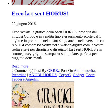
Ecco la t-sert HORUS!
22 giugno 2016
Ecco svelata la grafica della t-sert HORUS, prodotta dai
virtuosi Corpoc e in vendita fino a esaurimento scorte dal 1
luglio e in preordine nel nostro shop, anche nella versione con
ANUBI compreso! Scriveteci a
watson@grrrz.com
la vostra
taglia e se è per disagiata o disagiato! La t-sert HORUS è in
cotone jersey grigio e stampa rosso bipolare, perfetta per
fuggitivi della realtà
Read more
2 Comment(s)
Post By
GRRRz
Post On
Anubi
,
novità
,
Preordine
|
ANUBI. HORUS
,
CorpoC
,
Gadget
,
T-sert
,
Taddei e Angelini