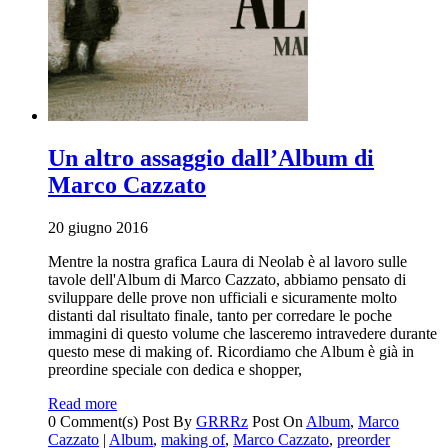
Un altro assaggio dall’Album di
Marco Cazzato
20 giugno 2016
Mentre la nostra grafica Laura di Neolab è al lavoro sulle
tavole dell'Album di Marco Cazzato, abbiamo pensato di
sviluppare delle prove non ufficiali e sicuramente molto
distanti dal risultato finale, tanto per corredare le poche
immagini di questo volume che lasceremo intravedere durante
questo mese di making of. Ricordiamo che Album è già in
preordine speciale con dedica e shopper,
Read more
0 Comment(s)
Post By
GRRRz
Post On
Album
,
Marco
Cazzato
|
Album
,
making of
,
Marco Cazzato
,
preorder