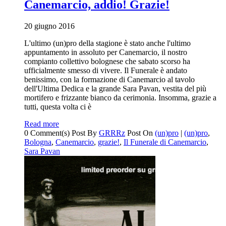
Canemarcio, addio! Grazie!
20 giugno 2016
L'ultimo (un)pro della stagione è stato anche l'ultimo
appuntamento in assoluto per Canemarcio, il nostro
compianto collettivo bolognese che sabato scorso ha
ufficialmente smesso di vivere. Il Funerale è andato
benissimo, con la formazione di Canemarcio al tavolo
dell'Ultima Dedica e la grande Sara Pavan, vestita del più
mortifero e frizzante bianco da cerimonia. Insomma, grazie a
tutti, questa volta ci è
Read more
0 Comment(s)
Post By
GRRRz
Post On
(un)pro
|
(un)pro
,
Bologna
,
Canemarcio
,
grazie!
,
Il Funerale di Canemarcio
,
Sara Pavan