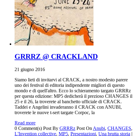
GRRRZ @ CRACKLAND
21 giugno 2016
Siamo lieti di invitarvi al CRACK, a nostro modesto parere
uno dei festival di editoria indipendente migliori di questo
mondo e di quell'altro. Ecco lo schieramento targato GRRRz
per questa edizione: MP5 dedicherà il prezioso CHANGES il
25 e il 26, la troverete al banchetto ufficiale di CRACK.
Taddei e Angelini invaderanno il CRACK con ANUBI,
troverete le nuove t-sert targate Corpoc, la
Read more
0 Comment(s)
Post By
GRRRz
Post On
Anubi
,
CHANGES
,
L'Invention collective
,
MP5
,
Presentazioni
,
Una brutta storia
|