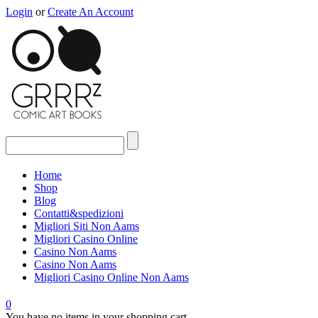
Login
or
Create An Account
Home
Shop
Blog
Contatti&spedizioni
Migliori Siti Non Aams
Migliori Casino Online
Casino Non Aams
Casino Non Aams
Migliori Casino Online Non Aams
0
You have no items in your shopping cart.