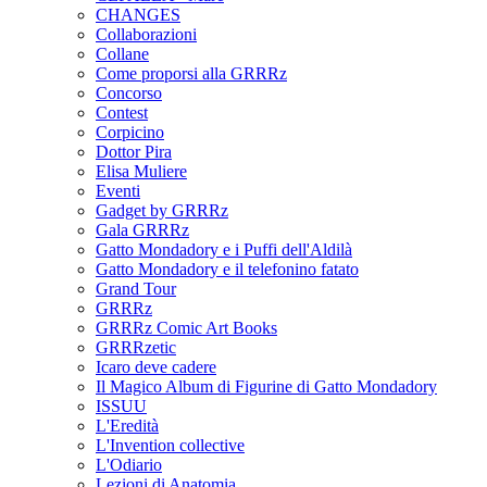
CHANGES
Collaborazioni
Collane
Come proporsi alla GRRRz
Concorso
Contest
Corpicino
Dottor Pira
Elisa Muliere
Eventi
Gadget by GRRRz
Gala GRRRz
Gatto Mondadory e i Puffi dell'Aldilà
Gatto Mondadory e il telefonino fatato
Grand Tour
GRRRz
GRRRz Comic Art Books
GRRRzetic
Icaro deve cadere
Il Magico Album di Figurine di Gatto Mondadory
ISSUU
L'Eredità
L'Invention collective
L'Odiario
Lezioni di Anatomia