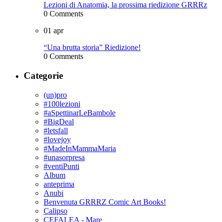
Lezioni di Anatomia, la prossima riedizione GRRRz
0 Comments
01
apr
“Una brutta storia” Riedizione!
0 Comments
Categorie
(un)pro
#100lezioni
#aSpettinarLeBambole
#BigDeal
#letsfall
#lovejoy
#MadeInMammaMaria
#unasorpresa
#ventiPunti
Album
anteprima
Anubi
Benvenuta GRRRZ Comic Art Books!
Calipso
CEFALEA - Mare