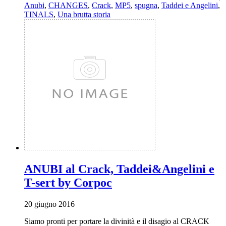
Anubi
,
CHANGES
,
Crack
,
MP5
,
spugna
,
Taddei e Angelini
,
TINALS
,
Una brutta storia
ANUBI al Crack, Taddei&Angelini e
T-sert by Corpoc
20 giugno 2016
Siamo pronti per portare la divinità e il disagio al CRACK