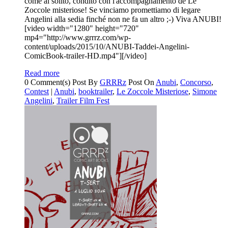
come al solito, condito con l'accompagnamento de Le
Zoccole misteriose! Se vinciamo promettiamo di legare
Angelini alla sedia finché non ne fa un altro ;-) Viva ANUBI!
[video width="1280" height="720"
mp4="http://www.grrrz.com/wp-
content/uploads/2015/10/ANUBI-Taddei-Angelini-
ComicBook-trailer-HD.mp4"][/video]
Read more
0 Comment(s)
Post By
GRRRz
Post On
Anubi
,
Concorso
,
Contest
|
Anubi
,
booktrailer
,
Le Zoccole Misteriose
,
Simone
Angelini
,
Trailer Film Fest