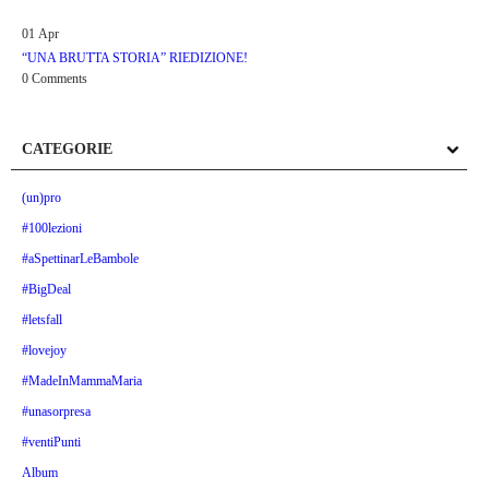
01
Apr
“UNA BRUTTA STORIA” RIEDIZIONE!
0 Comments
CATEGORIE
(un)pro
#100lezioni
#aSpettinarLeBambole
#BigDeal
#letsfall
#lovejoy
#MadeInMammaMaria
#unasorpresa
#ventiPunti
Album