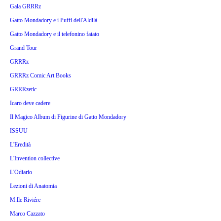
Gala GRRRz
Gatto Mondadory e i Puffi dell'Aldilà
Gatto Mondadory e il telefonino fatato
Grand Tour
GRRRz
GRRRz Comic Art Books
GRRRzetic
Icaro deve cadere
Il Magico Album di Figurine di Gatto Mondadory
ISSUU
L'Eredità
L'Invention collective
L'Odiario
Lezioni di Anatomia
M.lle Riviére
Marco Cazzato