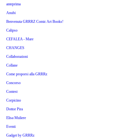
anteprima
Anubi
Benvenuta GRRRZ Comic Art Books!
Calipso
CEFALEA - Mare
CHANGES
Collaborazioni
Collane
Come proporsi alla GRRRz
Concorso
Contest
Corpicino
Dottor Pira
Elisa Muliere
Eventi
Gadget by GRRRz