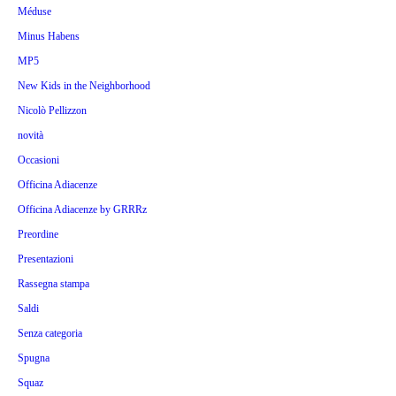
Méduse
Minus Habens
MP5
New Kids in the Neighborhood
Nicolò Pellizzon
novità
Occasioni
Officina Adiacenze
Officina Adiacenze by GRRRz
Preordine
Presentazioni
Rassegna stampa
Saldi
Senza categoria
Spugna
Squaz