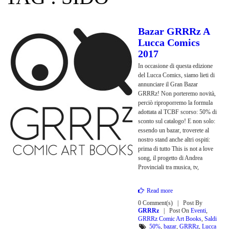
Bazar GRRRz A
Lucca Comics
2017
In occasione di questa edizione
del Lucca Comics, siamo lieti di
annunciare il Gran Bazar
GRRRz! Non porteremo novità,
perciò riproporremo la formula
adottata al TCBF scorso: 50% di
sconto sul catalogo! E non solo:
essendo un bazar, troverete al
nostro stand anche altri ospiti:
prima di tutto This is not a love
song, il progetto di Andrea
Provinciali tra musica, tv,
Read more
0 Comment(s)
Post By
GRRRz
Post On
Eventi
,
GRRRz Comic Art Books
,
Saldi
50%
,
bazar
,
GRRRz
,
Lucca