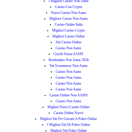
I Migliori Casino Non Aams
Casino Con Crypto
Nuovi Casino Non Aams
Migliore Casino Non Aams
Casino Online Italia
Migliori Casino Crypto
Migliori Casino Online
Siti Casino Online
Casino Non Aams
Giochi Senza AAMS
Bookmaker Non Aams 2026
Siti Scommesse Non Aams
Casino Non Aams
Casino Non Aams
Casino Non Aams
Casino Non Aams
Casino Online Non AAMS
Casino Non Aams
Migliori Nuovi Casino Online
Casino Online Nuovi
Migliori Siti Per Giocare A Poker Online
I Migliori Siti Di Poker Online
Migliori Siti Poker Online