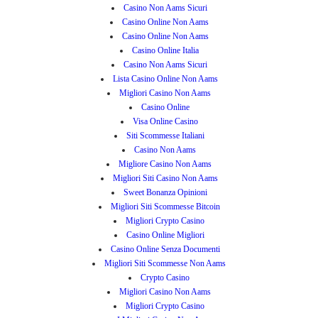
Casino Non Aams Sicuri
Casino Online Non Aams
Casino Online Non Aams
Casino Online Italia
Casino Non Aams Sicuri
Lista Casino Online Non Aams
Migliori Casino Non Aams
Casino Online
Visa Online Casino
Siti Scommesse Italiani
Casino Non Aams
Migliore Casino Non Aams
Migliori Siti Casino Non Aams
Sweet Bonanza Opinioni
Migliori Siti Scommesse Bitcoin
Migliori Crypto Casino
Casino Online Migliori
Casino Online Senza Documenti
Migliori Siti Scommesse Non Aams
Crypto Casino
Migliori Casino Non Aams
Migliori Crypto Casino