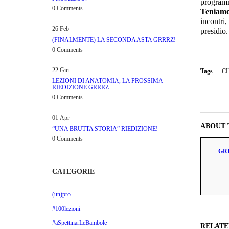
programm
0 Comments
Teniamo
incontri
26
Feb
presidio.
(FINALMENTE) LA SECONDA ASTA GRRRZ!
0 Comments
22
Giu
Tags
C
LEZIONI DI ANATOMIA, LA PROSSIMA
RIEDIZIONE GRRRZ
0 Comments
01
Apr
ABOUT 
“UNA BRUTTA STORIA” RIEDIZIONE!
0 Comments
GR
CATEGORIE
(un)pro
#100lezioni
#aSpettinarLeBambole
RELATE