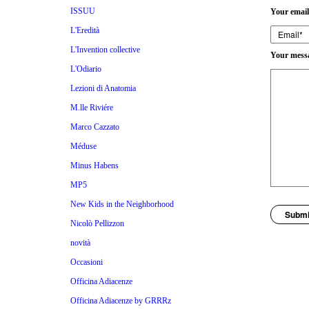
ISSUU
Your email
L'Eredità
L'Invention collective
Your mess
L'Odiario
Lezioni di Anatomia
M.lle Riviére
Marco Cazzato
Méduse
Minus Habens
MP5
New Kids in the Neighborhood
Subm
Nicolò Pellizzon
novità
Occasioni
Officina Adiacenze
Officina Adiacenze by GRRRz