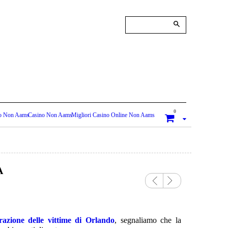
0
o Non Aams
Casino Non Aams
Migliori Casino Online Non Aams
A
Previo
Next
us
azione delle vittime di Orlando
, segnaliamo che la