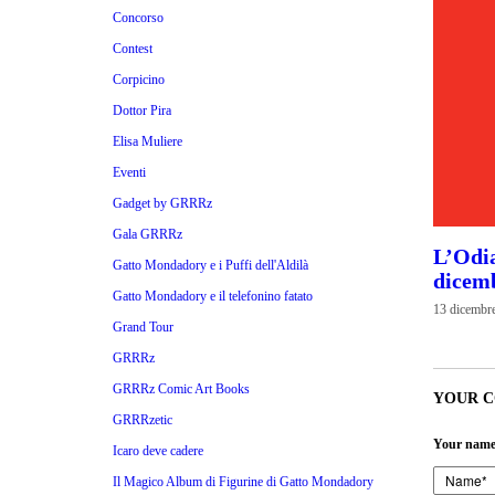
Concorso
Contest
Corpicino
Dottor Pira
Elisa Muliere
Eventi
Gadget by GRRRz
Gala GRRRz
L’Odia
Gatto Mondadory e i Puffi dell'Aldilà
dicem
Gatto Mondadory e il telefonino fatato
13 dicembr
Grand Tour
GRRRz
GRRRz Comic Art Books
YOUR 
GRRRzetic
Your name
Icaro deve cadere
Il Magico Album di Figurine di Gatto Mondadory