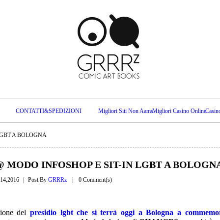
CONTATTI&SPEDIZIONI
Migliori Siti Non Aams
Migliori Casino Online
Casin
LGBT A BOLOGNA
@ MODO INFOSHOP E SIT-IN LGBT A BOLOGN
 14,2016
Post By
GRRRz
0 Comment(s)
sione del
presidio lgbt che si terrà oggi a Bologna a commemor