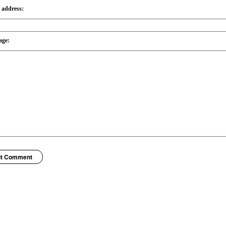
 address:
age:
it Comment