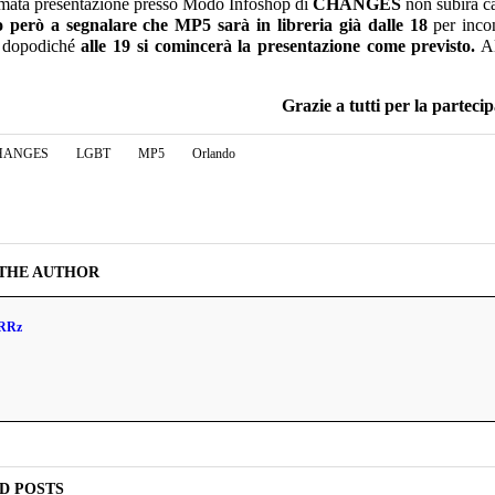
ata presentazione presso Modo Infoshop di
CHANGES
non subirà ca
 però a segnalare che MP5 sarà in libreria già dalle 18
per incon
, dopodiché
alle 19 si comincerà la presentazione come previsto.
Al
Grazie a tutti per la parteci
HANGES
LGBT
MP5
Orlando
THE AUTHOR
RRz
D POSTS