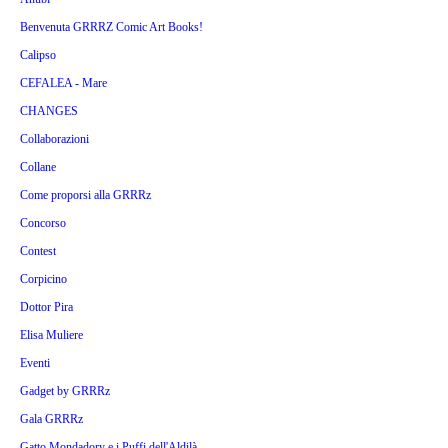
Benvenuta GRRRZ Comic Art Books!
Calipso
CEFALEA - Mare
CHANGES
Collaborazioni
Collane
Come proporsi alla GRRRz
Concorso
Contest
Corpicino
Dottor Pira
Elisa Muliere
Eventi
Gadget by GRRRz
Gala GRRRz
Gatto Mondadory e i Puffi dell'Aldilà