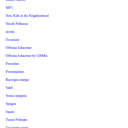
MP5
New Kids in the Neighborhood
Nicolò Pellizzon
novità
Occasioni
Officina Adiacenze
Officina Adiacenze by GRRRz
Preordine
Presentazioni
Rassegna stampa
Saldi
Senza categoria
Spugna
Squaz
Tuono Pettinato
Una brutta storia