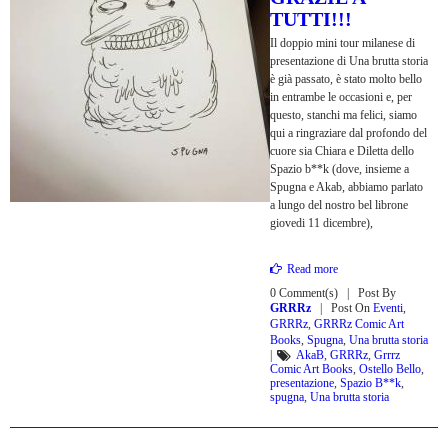
TUTTI!!!
Il doppio mini tour milanese di
presentazione di Una brutta storia
è già passato, è stato molto bello
in entrambe le occasioni e, per
questo, stanchi ma felici, siamo
qui a ringraziare dal profondo del
cuore sia Chiara e Diletta dello
Spazio b**k (dove, insieme a
Spugna e Akab, abbiamo parlato
a lungo del nostro bel librone
giovedi 11 dicembre),
Read more
0 Comment(s)
Post By
GRRRz
Post On
Eventi
,
GRRRz
,
GRRRz Comic Art
Books
,
Spugna
,
Una brutta storia
|
AkaB
,
GRRRz
,
Grrrz
Comic Art Books
,
Ostello Bello
,
presentazione
,
Spazio B**k
,
spugna
,
Una brutta storia