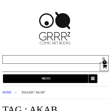
0
View
Cart
MENU
HOME
TAGGED "AKAB"
TAG : AKAB