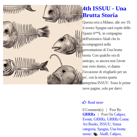
4th ISSUU - Una
Brutta Storia
Questa sera a Milano, alle ore 19,
il nostro Spugna sarà ospite dello
Spazio b**k, in compagnia
dell'istrionico Akab che lo
accompagnerà nella
presentazione di Una brutta
storia. Con qualche ora di
anticipo, se ancora non l'avete
mai visto dentro, vi diamo
l'occasione di sfogliarlo per un
po', con la nostra quarta
anteprima ISSUU. Sono le prime
nove pagine, solo per darvi
Read more
0 Comment(s)
Post By
GRRRz
Post On
Calipso
,
Eventi
,
GRRRz
,
GRRRz Comic
Art Books
,
ISSUU
,
Senza
categoria
,
Spugna
,
Una brutta
storia
|
AkaB
,
Calipso
,