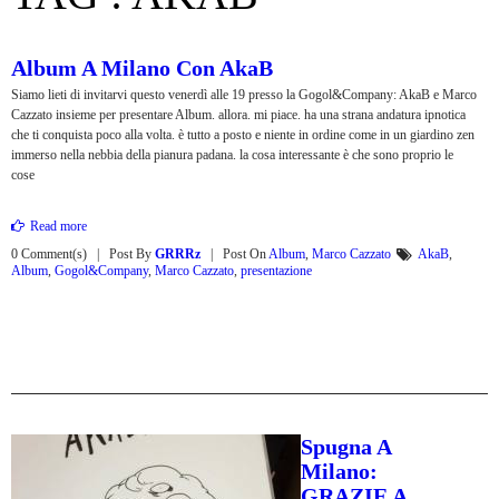
Album A Milano Con AkaB
Siamo lieti di invitarvi questo venerdì alle 19 presso la Gogol&Company: AkaB e Marco
Cazzato insieme per presentare Album. allora. mi piace. ha una strana andatura ipnotica
che ti conquista poco alla volta. è tutto a posto e niente in ordine come in un giardino zen
immerso nella nebbia della pianura padana. la cosa interessante è che sono proprio le
cose
Read more
0 Comment(s)
Post By
GRRRz
Post On
Album
,
Marco Cazzato
AkaB
,
Album
,
Gogol&Company
,
Marco Cazzato
,
presentazione
Spugna A
Milano:
GRAZIE A