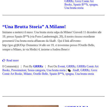
GRRRz
,
Grrrz Comic Art
Books
,
Spazio B**k
,
spugna
,
Una brutta storia
“Una Brutta Storia” A Milano!
Iniziamo a metterci il muso: Una brutta storia salpa da Milano! Giovedì 11 dicembre alle
19, presso Spazio B**k (via Porro Lambertenghi, 20), il nostro rissoso esordiente
presenterà Una brutta storia affiancato da AkaB . Qui il link all'evento:
http://goo.gl/jKfOqv Domenica 14 alle ore 19, ci troveremo presso l'Ostello Bello,
sempre a Milano, in via Medici 4, insieme a Andrea Benei e
Read more
0 Comment(s)
Post By
GRRRz
Post On
Eventi
,
GRRRz
,
GRRRz Comic Art
Books
,
Presentazioni
,
Senza categoria
,
Una brutta storia
|
AkaB
,
GRRRz
,
Grrrz
Comic Art Books
,
Milano
,
Ostello Bello
,
Spazio B**k
,
spugna
,
Una brutta storia