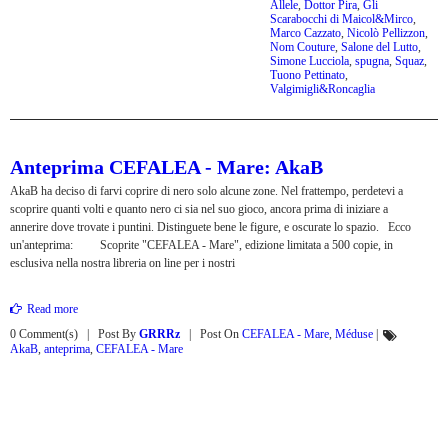
Allele
,
Dottor Pira
,
Gli
Scarabocchi di Maicol&Mirco
,
Marco Cazzato
,
Nicolò Pellizzon
,
Nom Couture
,
Salone del Lutto
,
Simone Lucciola
,
spugna
,
Squaz
,
Tuono Pettinato
,
Valgimigli&Roncaglia
Anteprima CEFALEA - Mare: AkaB
AkaB ha deciso di farvi coprire di nero solo alcune zone. Nel frattempo, perdetevi a
scoprire quanti volti e quanto nero ci sia nel suo gioco, ancora prima di iniziare a
annerire dove trovate i puntini. Distinguete bene le figure, e oscurate lo spazio. Ecco
un'anteprima: Scoprite "CEFALEA - Mare", edizione limitata a 500 copie, in
esclusiva nella nostra libreria on line per i nostri
Read more
0 Comment(s)
Post By
GRRRz
Post On
CEFALEA - Mare
,
Méduse
|
AkaB
,
anteprima
,
CEFALEA - Mare