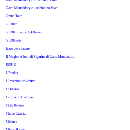
Gatto Mondadory e il telefonino fatato
Grand Tour
GRRRz
GRRRz Comic Art Books
GRRRzetic
Icaro deve cadere
Il Magico Album di Figurine di Gatto Mondadory
ISSUU
L'Eredità
L'Invention collective
L'Odiario
Lezioni di Anatomia
M.lle Riviére
Marco Cazzato
Méduse
Minus Habens