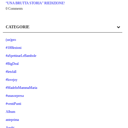
“UNA BRUTTA STORIA” RIEDIZIONE!
0 Comments
CATEGORIE
(un)pro
#100lezioni
#aSpettinarLeBambole
#BigDeal
#letsfall
#lovejoy
#MadeInMammaMaria
#unasorpresa
#ventiPunti
Album
anteprima
Anubi