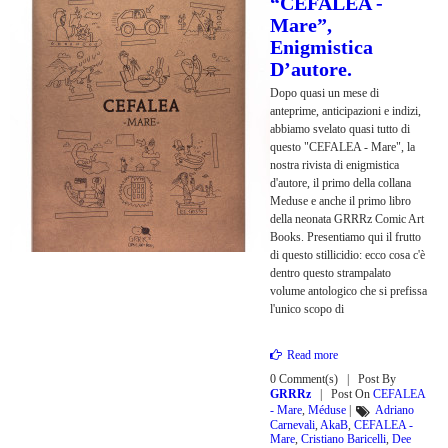
“CEFALEA -
Mare”,
Enigmistica
D’autore.
Dopo quasi un mese di
anteprime, anticipazioni e indizi,
abbiamo svelato quasi tutto di
questo "CEFALEA - Mare", la
nostra rivista di enigmistica
d'autore, il primo della collana
Meduse e anche il primo libro
della neonata GRRRz Comic Art
Books. Presentiamo qui il frutto
di questo stillicidio: ecco cosa c'è
dentro questo strampalato
volume antologico che si prefissa
l'unico scopo di
Read more
0 Comment(s)
Post By
GRRRz
Post On
CEFALEA
- Mare
,
Méduse
|
Adriano
Carnevali
,
AkaB
,
CEFALEA -
Mare
,
Cristiano Baricelli
,
Dee