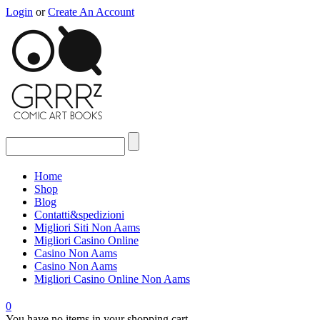
Login
or
Create An Account
Home
Shop
Blog
Contatti&spedizioni
Migliori Siti Non Aams
Migliori Casino Online
Casino Non Aams
Casino Non Aams
Migliori Casino Online Non Aams
0
You have no items in your shopping cart.