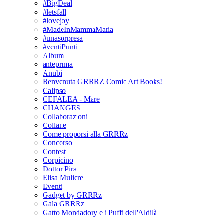
#BigDeal
#letsfall
#lovejoy
#MadeInMammaMaria
#unasorpresa
#ventiPunti
Album
anteprima
Anubi
Benvenuta GRRRZ Comic Art Books!
Calipso
CEFALEA - Mare
CHANGES
Collaborazioni
Collane
Come proporsi alla GRRRz
Concorso
Contest
Corpicino
Dottor Pira
Elisa Muliere
Eventi
Gadget by GRRRz
Gala GRRRz
Gatto Mondadory e i Puffi dell'Aldilà