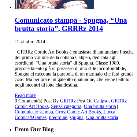
Comunicato stampa - Spugna, “Una
brutta storia”, GRRRz 2014
15 ottobre 2014
GRRRz Comic Art Books è entusiasta di annunciare l’uscita
del primo volume della collana Calipso, dedicata agli
esordienti: “Una brutta storia” di Spugna. Classe 1989,
precoce talento già in possesso di uno stile inconfondibile,
Spugna ci racconta la parabola di un marinaio che farà grandi
cose. Ma per ora è un galeotto qualunque, che viene battuto
negli incontri di lotta clandestina,
Read more
0 Comment(s)
Post By
GRRRz
Post On
Calipso
,
GRRRz
Comic Art Books
,
Senza categoria
,
Una brutta storia
|
Comunicato stampa
,
Grrrz Comic Art Books
,
Lucca
Comics&Games
,
preordine
,
spugna
,
Una brutta storia
From Our Blog