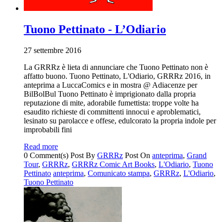
Tuono Pettinato - L’Odiario
27 settembre 2016
La GRRRz è lieta di annunciare che Tuono Pettinato non è
affatto buono. Tuono Pettinato, L'Odiario, GRRRz 2016, in
anteprima a LuccaComics e in mostra @ Adiacenze per
BilBolBul Tuono Pettinato è imprigionato dalla propria
reputazione di mite, adorabile fumettista: troppe volte ha
esaudito richieste di committenti innocui e aproblematici,
lesinato su parolacce e offese, edulcorato la propria indole per
improbabili fini
Read more
0 Comment(s)
Post By
GRRRz
Post On
anteprima
,
Grand
Tour
,
GRRRz
,
GRRRz Comic Art Books
,
L'Odiario
,
Tuono
Pettinato
anteprima
,
Comunicato stampa
,
GRRRz
,
L'Odiario
,
Tuono Pettinato