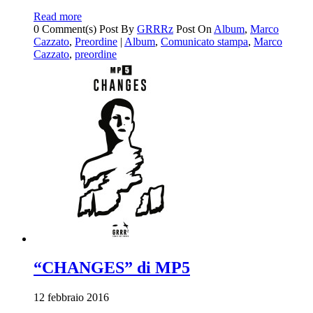
Read more
0 Comment(s)
Post By
GRRRz
Post On
Album
,
Marco
Cazzato
,
Preordine
|
Album
,
Comunicato stampa
,
Marco
Cazzato
,
preordine
“CHANGES” di MP5
12 febbraio 2016