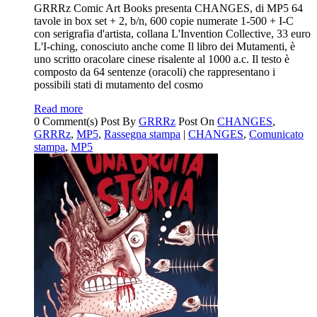
GRRRz Comic Art Books presenta CHANGES, di MP5 64
tavole in box set + 2, b/n, 600 copie numerate 1-500 + I-C
con serigrafia d'artista, collana L'Invention Collective, 33 euro
L'I-ching, conosciuto anche come Il libro dei Mutamenti, è
uno scritto oracolare cinese risalente al 1000 a.c. Il testo è
composto da 64 sentenze (oracoli) che rappresentano i
possibili stati di mutamento del cosmo
Read more
0 Comment(s)
Post By
GRRRz
Post On
CHANGES
,
GRRRz
,
MP5
,
Rassegna stampa
|
CHANGES
,
Comunicato
stampa
,
MP5