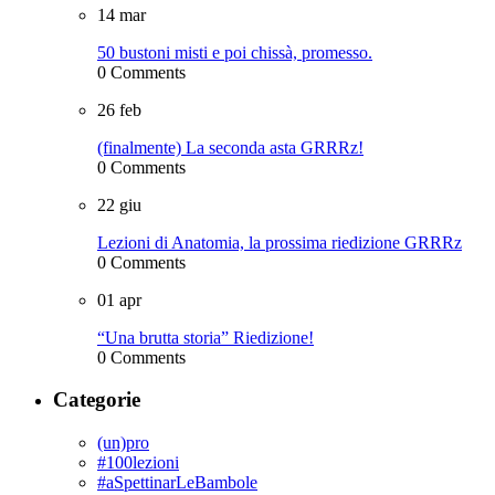
14
mar
50 bustoni misti e poi chissà, promesso.
0 Comments
26
feb
(finalmente) La seconda asta GRRRz!
0 Comments
22
giu
Lezioni di Anatomia, la prossima riedizione GRRRz
0 Comments
01
apr
“Una brutta storia” Riedizione!
0 Comments
Categorie
(un)pro
#100lezioni
#aSpettinarLeBambole