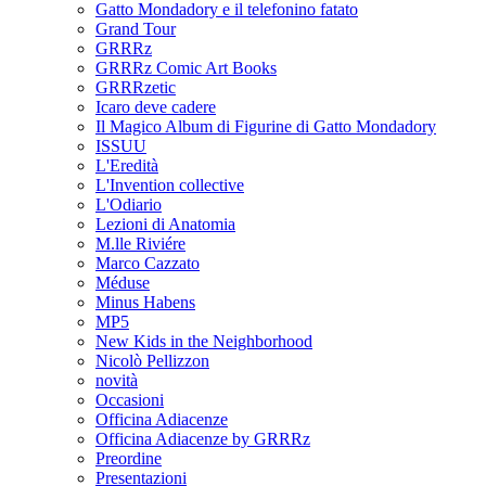
Gatto Mondadory e il telefonino fatato
Grand Tour
GRRRz
GRRRz Comic Art Books
GRRRzetic
Icaro deve cadere
Il Magico Album di Figurine di Gatto Mondadory
ISSUU
L'Eredità
L'Invention collective
L'Odiario
Lezioni di Anatomia
M.lle Riviére
Marco Cazzato
Méduse
Minus Habens
MP5
New Kids in the Neighborhood
Nicolò Pellizzon
novità
Occasioni
Officina Adiacenze
Officina Adiacenze by GRRRz
Preordine
Presentazioni