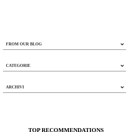
FROM OUR BLOG
CATEGORIE
ARCHIVI
TOP RECOMMENDATIONS