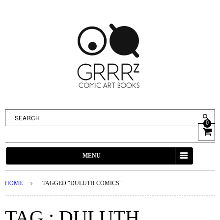
0
View
Cart
MENU
HOME
TAGGED "DULUTH COMICS"
TAG : DULUTH