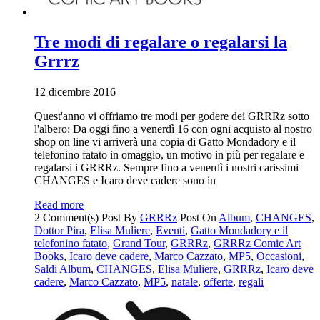
Tre modi di regalare o regalarsi la
Grrrz
12 dicembre 2016
Quest'anno vi offriamo tre modi per godere dei GRRRz sotto
l'albero: Da oggi fino a venerdì 16 con ogni acquisto al nostro
shop on line vi arriverà una copia di Gatto Mondadory e il
telefonino fatato in omaggio, un motivo in più per regalare e
regalarsi i GRRRz. Sempre fino a venerdì i nostri carissimi
CHANGES e Icaro deve cadere sono in
Read more
2 Comment(s)
Post By
GRRRz
Post On
Album
,
CHANGES
,
Dottor Pira
,
Elisa Muliere
,
Eventi
,
Gatto Mondadory e il
telefonino fatato
,
Grand Tour
,
GRRRz
,
GRRRz Comic Art
Books
,
Icaro deve cadere
,
Marco Cazzato
,
MP5
,
Occasioni
,
Saldi
Album
,
CHANGES
,
Elisa Muliere
,
GRRRz
,
Icaro deve
cadere
,
Marco Cazzato
,
MP5
,
natale
,
offerte
,
regali