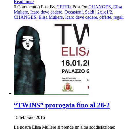
Read more
0 Comment(s)
Post By
GRRRz
Post On
CHANGES
,
Elisa
Muliere
,
Icaro deve cadere
,
Occasioni
,
Saldi
|
2x1e1/2
,
CHANGES
,
Elisa Muliere
,
Icaro deve cadere
,
offerte
,
regali
“TWINS” prorogata fino al 28-2
15 febbraio 2016
La nostra Elisa Muliere si prende un'altra soddisfazione: