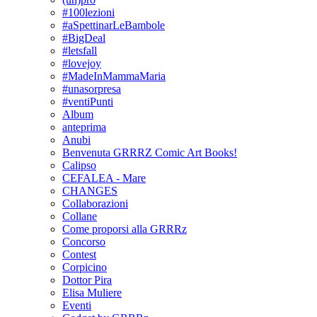
#100lezioni
#aSpettinarLeBambole
#BigDeal
#letsfall
#lovejoy
#MadeInMammaMaria
#unasorpresa
#ventiPunti
Album
anteprima
Anubi
Benvenuta GRRRZ Comic Art Books!
Calipso
CEFALEA - Mare
CHANGES
Collaborazioni
Collane
Come proporsi alla GRRRz
Concorso
Contest
Corpicino
Dottor Pira
Elisa Muliere
Eventi