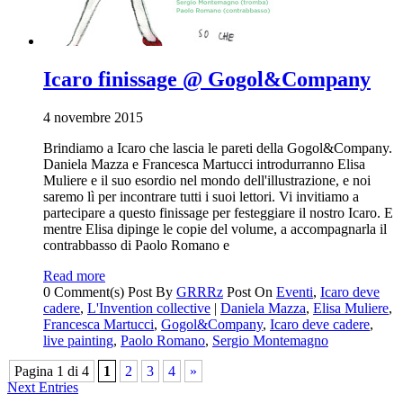
Icaro finissage @ Gogol&Company
4 novembre 2015
Brindiamo a Icaro che lascia le pareti della Gogol&Company.
Daniela Mazza e Francesca Martucci introdurranno Elisa
Muliere e il suo esordio nel mondo dell'illustrazione, e noi
saremo lì per incontrare tutti i suoi lettori. Vi invitiamo a
partecipare a questo finissage per festeggiare il nostro Icaro. E
mentre Elisa dipinge le copie del volume, a accompagnarla il
contrabbasso di Paolo Romano e
Read more
0 Comment(s)
Post By
GRRRz
Post On
Eventi
,
Icaro deve
cadere
,
L'Invention collective
|
Daniela Mazza
,
Elisa Muliere
,
Francesca Martucci
,
Gogol&Company
,
Icaro deve cadere
,
live painting
,
Paolo Romano
,
Sergio Montemagno
Pagina 1 di 4
1
2
3
4
»
Next Entries