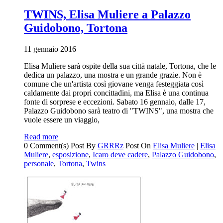
TWINS, Elisa Muliere a Palazzo
Guidobono, Tortona
11 gennaio 2016
Elisa Muliere sarà ospite della sua città natale, Tortona, che le
dedica un palazzo, una mostra e un grande grazie. Non è
comune che un'artista così giovane venga festeggiata così
caldamente dai propri concittadini, ma Elisa è una continua
fonte di sorprese e eccezioni. Sabato 16 gennaio, dalle 17,
Palazzo Guidobono sarà teatro di "TWINS", una mostra che
vuole essere un viaggio,
Read more
0 Comment(s)
Post By
GRRRz
Post On
Elisa Muliere
|
Elisa
Muliere
,
esposizione
,
Icaro deve cadere
,
Palazzo Guidobono
,
personale
,
Tortona
,
Twins