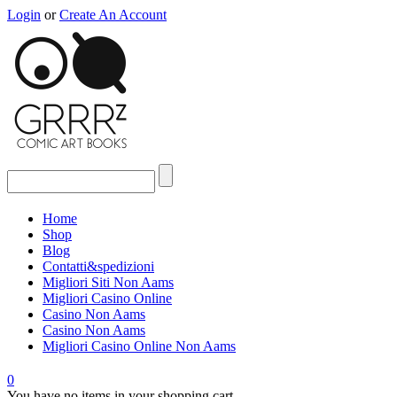
Login
or
Create An Account
Home
Shop
Blog
Contatti&spedizioni
Migliori Siti Non Aams
Migliori Casino Online
Casino Non Aams
Casino Non Aams
Migliori Casino Online Non Aams
0
You have no items in your shopping cart.