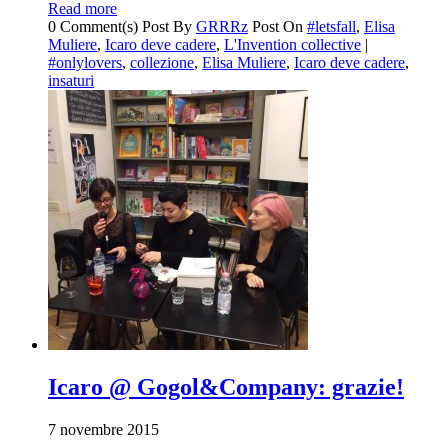
Read more
0 Comment(s)
Post By
GRRRz
Post On
#letsfall
,
Elisa
Muliere
,
Icaro deve cadere
,
L'Invention collective
|
#onlylovers
,
collezione
,
Elisa Muliere
,
Icaro deve cadere
,
insaturi
Icaro @ Gogol&Company: grazie!
7 novembre 2015