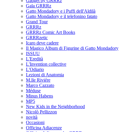
Gadget by GRRRz
Gala GRRRz
Gatto Mondadory e i Puffi dell'Aldilà
Gatto Mondadory e il telefonino fatato
Grand Tour
GRRRz
GRRRz Comic Art Books
GRRRzetic
Icaro deve cadere
Il Magico Album di Figurine di Gatto Mondadory
ISSUU
L'Eredità
L'Invention collective
L'Odiario
Lezioni di Anatomia
M.lle Riviére
Marco Cazzato
Méduse
Minus Habens
MP5
New Kids in the Neighborhood
Nicolò Pellizzon
novità
Occasioni
Officina Adiacenze