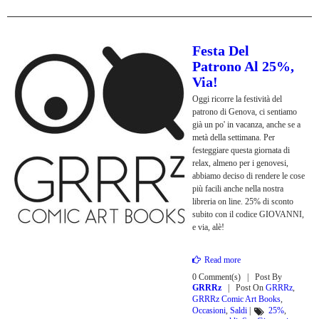
Festa Del
Patrono Al 25%,
Via!
Oggi ricorre la festività del
patrono di Genova, ci sentiamo
già un po' in vacanza, anche se a
metà della settimana. Per
festeggiare questa giornata di
relax, almeno per i genovesi,
abbiamo deciso di rendere le cose
più facili anche nella nostra
libreria on line. 25% di sconto
subito con il codice GIOVANNI,
e via, alè!
Read more
0 Comment(s)
Post By
GRRRz
Post On
GRRRz
,
GRRRz Comic Art Books
,
Occasioni
,
Saldi
|
25%
,