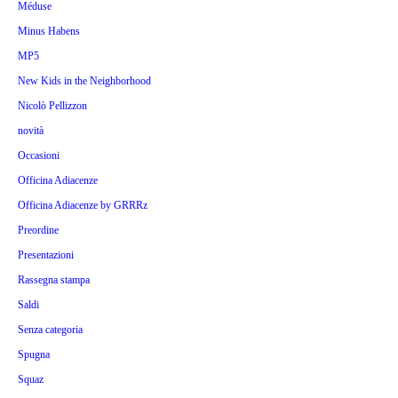
Méduse
Minus Habens
MP5
New Kids in the Neighborhood
Nicolò Pellizzon
novità
Occasioni
Officina Adiacenze
Officina Adiacenze by GRRRz
Preordine
Presentazioni
Rassegna stampa
Saldi
Senza categoria
Spugna
Squaz