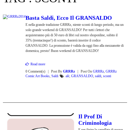
Basta Saldi, Ecco Il GRANSALDO
E nella grande tradizione GRRRz, niente sconti di lungo periodo, ma un
solo grande weekend di GRANSALDO! Per tutti i lettori che
acquisteranno più di 50 euro di libri sul nostro shoponline, subito il
35% (trentacinque!) di sconto, basterà inserire il codice
GRANSALDO. La promozione è valida da oggi fino alla mezzanotte di
domenica, presto! Buon weekend di GRANSALDO!
Read more
0 Comment(s)
Post By
GRRRz
Post On
GRRRz
,
GRRRz
Comic Art Books
,
Saldi
alè
,
GRANSALDO
,
saldi
,
sconti
Il Prof Di
Criminologia
E per finire la carrellata di nuove