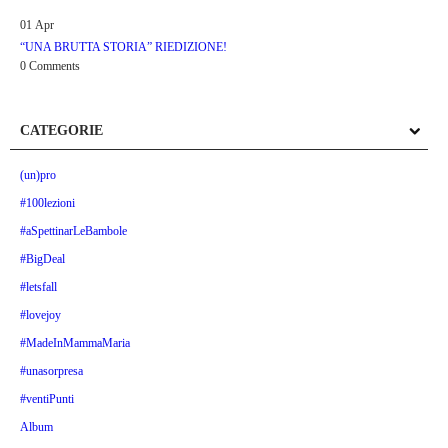
01
Apr
“UNA BRUTTA STORIA” RIEDIZIONE!
0 Comments
CATEGORIE
(un)pro
#100lezioni
#aSpettinarLeBambole
#BigDeal
#letsfall
#lovejoy
#MadeInMammaMaria
#unasorpresa
#ventiPunti
Album