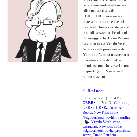
carte a compendio della nuova
edizione paperback di
CORPICINO: come vedete,
rispetta in pieno le regole del
gioco del Cluedo e si riferisce al
possibile assassino. Eccola qui:
Un omaggio che Tuono Pettinato
ha voluto fare a Alfredo Verde,
l'artefice della promozione di
"Corpicino" a testo universitario.
E artefice anche di un altro
grande evento, che vi sveleremo
in questi giorni. Speriamo il
ritratto spaventi a
Read more
0 Comment(s)
Post By
GRRRz
Post On
Corpicino
,
GRRRz
,
GRRRz Comic Art
Books
,
New Kids in the
Neighborhood
,
novità
,
Preordine
|
Alfredo Verde
,
carte
,
Corpicino
,
New kids in the
neighborhood
,
novità
,
preordine
,
sconti
,
Tuono Pettinato