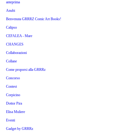
anteprima
Anubi
Benvenuta GRRRZ Comic Art Books!
Calipso
CEFALEA - Mare
CHANGES
Collaborazioni
Collane
Come proporsi alla GRRRz
Concorso
Contest
Corpicino
Dottor Pira
Elisa Muliere
Eventi
Gadget by GRRRz