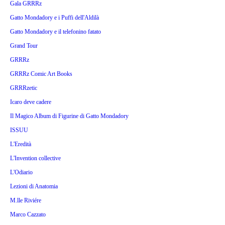
Gala GRRRz
Gatto Mondadory e i Puffi dell'Aldilà
Gatto Mondadory e il telefonino fatato
Grand Tour
GRRRz
GRRRz Comic Art Books
GRRRzetic
Icaro deve cadere
Il Magico Album di Figurine di Gatto Mondadory
ISSUU
L'Eredità
L'Invention collective
L'Odiario
Lezioni di Anatomia
M.lle Riviére
Marco Cazzato