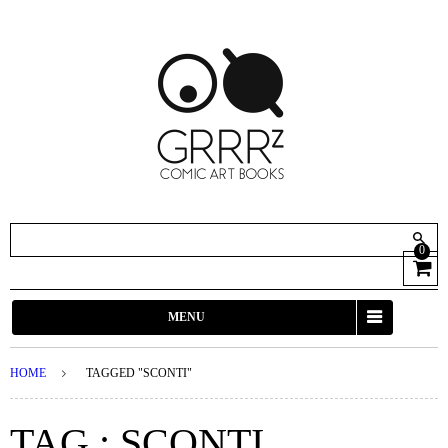
0
View
Cart
MENU
HOME
TAGGED "SCONTI"
TAG : SCONTI