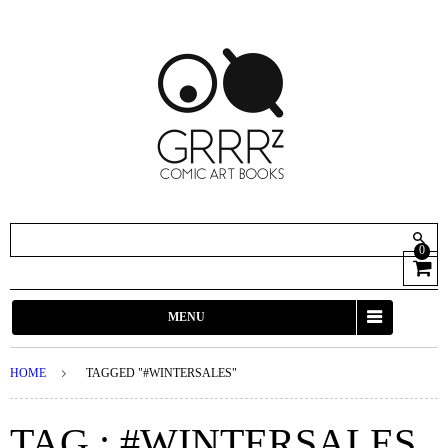
0
View
Cart
MENU
HOME
TAGGED "#WINTERSALES"
TAG : #WINTERSALES