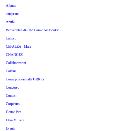
Album
anteprima
Anubi
Benvenuta GRRRZ Comic Art Books!
Calipso
CEFALEA - Mare
CHANGES
Collaborazioni
Collane
Come proporsi alla GRRRz
Concorso
Contest
Corpicino
Dottor Pira
Elisa Muliere
Eventi