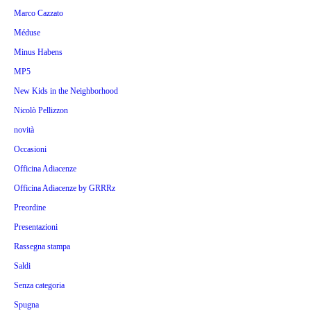
Marco Cazzato
Méduse
Minus Habens
MP5
New Kids in the Neighborhood
Nicolò Pellizzon
novità
Occasioni
Officina Adiacenze
Officina Adiacenze by GRRRz
Preordine
Presentazioni
Rassegna stampa
Saldi
Senza categoria
Spugna