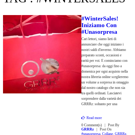
#WinterSales!
Iniziamo Con
#unasorpresa
Cari lettori, siamo lieti di
annunciare che oggi iniziano i
nostri saldi d'inverno. Abbiamo
preparato sconti, occasioni e
rarità per voi. E cominciamo con
#unasorpresa: da oggi fino a
domenica per ogni acquisto nella
nostra libreria online sceglieremo
un volume a sorpresa in omaggio
dal nostro catalogo che non sia
tra quelli ordinati. Lasciatevi
sorprendere dalla varietà dei
GRRRz: soltanto per una
Read more
0 Comment(s)
Post By
GRRRz
Post On
#unasorpresa
,
Collane
,
GRRRz
,