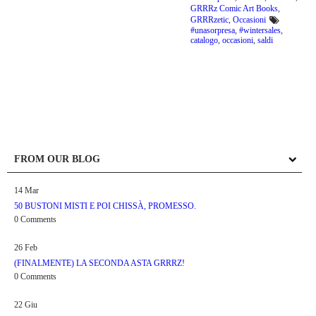
GRRRz Comic Art Books
,
GRRRzetic
,
Occasioni
#unasorpresa
,
#wintersales
,
catalogo
,
occasioni
,
saldi
FROM OUR BLOG
14
Mar
50 BUSTONI MISTI E POI CHISSÀ, PROMESSO.
0 Comments
26
Feb
(FINALMENTE) LA SECONDA ASTA GRRRZ!
0 Comments
22
Giu