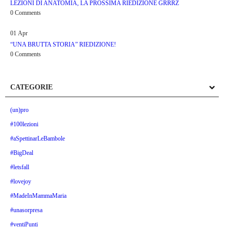
LEZIONI DI ANATOMIA, LA PROSSIMA RIEDIZIONE GRRRZ
0 Comments
01
Apr
“UNA BRUTTA STORIA” RIEDIZIONE!
0 Comments
CATEGORIE
(un)pro
#100lezioni
#aSpettinarLeBambole
#BigDeal
#letsfall
#lovejoy
#MadeInMammaMaria
#unasorpresa
#ventiPunti