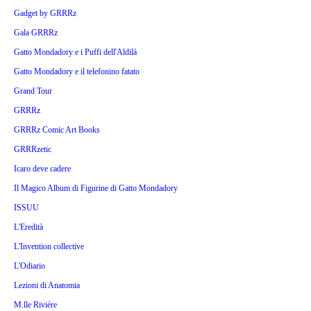
Gadget by GRRRz
Gala GRRRz
Gatto Mondadory e i Puffi dell'Aldilà
Gatto Mondadory e il telefonino fatato
Grand Tour
GRRRz
GRRRz Comic Art Books
GRRRzetic
Icaro deve cadere
Il Magico Album di Figurine di Gatto Mondadory
ISSUU
L'Eredità
L'Invention collective
L'Odiario
Lezioni di Anatomia
M.lle Riviére