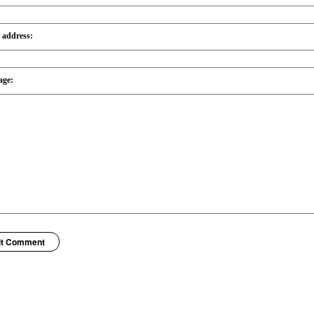
 address:
age:
it Comment