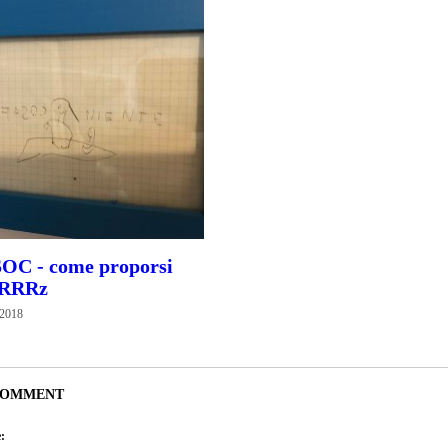
OC - come proporsi
GRRRz
 2018
COMMENT
: