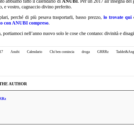
nto abbiamo fatto il calendario di
ANUBI
. Per un 2017 all’insegna del 
o, e vostro, cagnaccio divino preferito.
lari, perché di più pesava trasportarli, basso prezzo,
lo trovate qui
e
to con ANUBI compreso
.
 portiamoci nell’anno nuovo solo le cose che contano: divinità e disag
17
Anubi
Calendario
Chi ben comincia
droga
GRRRz
Taddei&Ange
THE AUTHOR
RRz