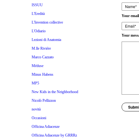
ISSUU
L'Eredità
Your email
L'Invention collective
L'Odiario
Your mess
Lezioni di Anatomia
M.lle Riviére
Marco Cazzato
Méduse
Minus Habens
MP5
New Kids in the Neighborhood
Nicolò Pellizzon
Subm
novità
Occasioni
Officina Adiacenze
Officina Adiacenze by GRRRz