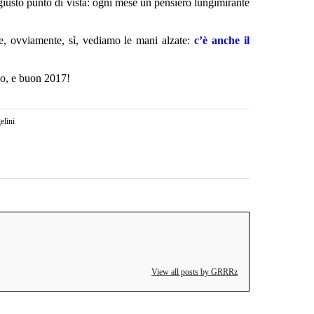
giusto punto di vista: ogni mese un pensiero lungimirante
, ovviamente, sì, vediamo le mani alzate:
c’è anche il
io, e buon 2017!
lini
View all posts by GRRRz