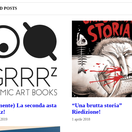
D POSTS
mente) La seconda asta
“Una brutta storia”
z!
Riedizione!
 2019
1 aprile 2018