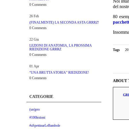
Noi inta
0 Comments
del nostr
26
Feb
80 esemp
pacchet
(FINALMENTE) LA SECONDA ASTA GRRRZ!
0 Comments
Insomma,
22
Giu
LEZIONI DI ANATOMIA, LA PROSSIMA
RIEDIZIONE GRRRZ
Tags
20
0 Comments
01
Apr
“UNA BRUTTA STORIA” RIEDIZIONE!
0 Comments
ABOUT 
GR
CATEGORIE
(un)pro
#100lezioni
#aSpettinarLeBambole