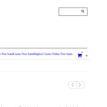
0
o Non Aams
Casino Non Aams
Migliori Casino Online Non Aams
Previo
Next
us