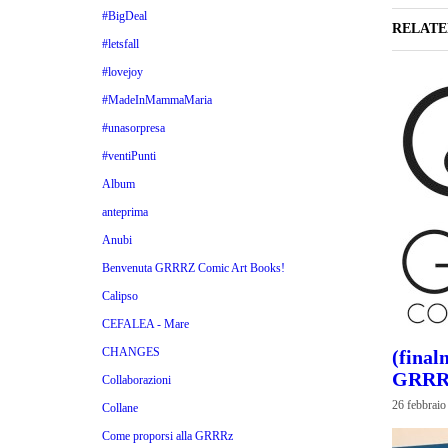
#BigDeal
RELATE
#letsfall
#lovejoy
#MadeInMammaMaria
#unasorpresa
#ventiPunti
Album
anteprima
Anubi
Benvenuta GRRRZ Comic Art Books!
Calipso
CEFALEA - Mare
CHANGES
(final
GRRR
Collaborazioni
26 febbraio
Collane
Come proporsi alla GRRRz