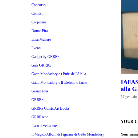
Concorso
Contest
Corpicino
Dottor Pira
Elisa Muliere
Eventi
Gadget by GRRRz
Gala GRRRz
Gatto Mondadory e i Puffi dell'Aldilà
IAFAS
Gatto Mondadory e il telefonino fatato
alla 
Grand Tour
17 gennaio
GRRRz
GRRRz Comic Art Books
GRRRzetic
YOUR 
Icaro deve cadere
Il Magico Album di Figurine di Gatto Mondadory
Your name