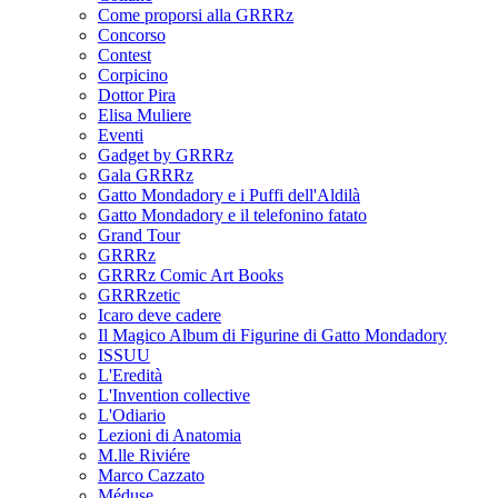
Come proporsi alla GRRRz
Concorso
Contest
Corpicino
Dottor Pira
Elisa Muliere
Eventi
Gadget by GRRRz
Gala GRRRz
Gatto Mondadory e i Puffi dell'Aldilà
Gatto Mondadory e il telefonino fatato
Grand Tour
GRRRz
GRRRz Comic Art Books
GRRRzetic
Icaro deve cadere
Il Magico Album di Figurine di Gatto Mondadory
ISSUU
L'Eredità
L'Invention collective
L'Odiario
Lezioni di Anatomia
M.lle Riviére
Marco Cazzato
Méduse