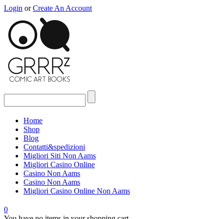
Login
or
Create An Account
Home
Shop
Blog
Contatti&spedizioni
Migliori Siti Non Aams
Migliori Casino Online
Casino Non Aams
Casino Non Aams
Migliori Casino Online Non Aams
0
You have no items in your shopping cart.