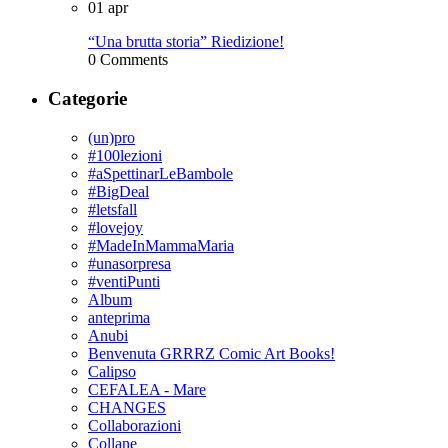
01
apr
“Una brutta storia” Riedizione!
0 Comments
Categorie
(un)pro
#100lezioni
#aSpettinarLeBambole
#BigDeal
#letsfall
#lovejoy
#MadeInMammaMaria
#unasorpresa
#ventiPunti
Album
anteprima
Anubi
Benvenuta GRRRZ Comic Art Books!
Calipso
CEFALEA - Mare
CHANGES
Collaborazioni
Collane