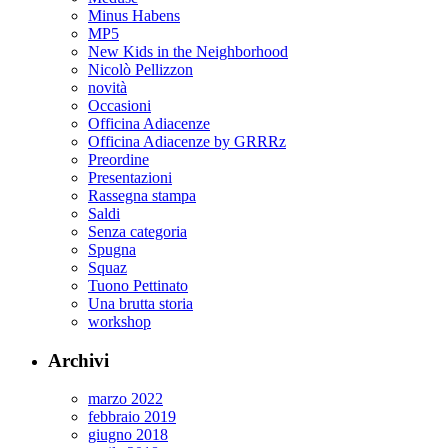
Minus Habens
MP5
New Kids in the Neighborhood
Nicolò Pellizzon
novità
Occasioni
Officina Adiacenze
Officina Adiacenze by GRRRz
Preordine
Presentazioni
Rassegna stampa
Saldi
Senza categoria
Spugna
Squaz
Tuono Pettinato
Una brutta storia
workshop
Archivi
marzo 2022
febbraio 2019
giugno 2018